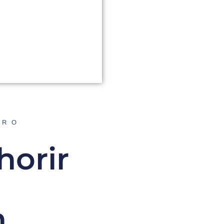
ORO
horir
n