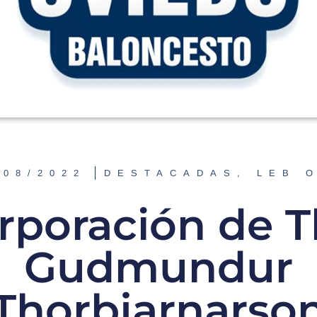
/08/2022
DESTACADAS
,
LEB 
rporación de T
Gudmundur
Thorbjarnarso