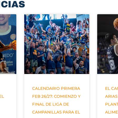
ICIAS
CALENDARIO PRIMERA
EL C
EL
FEB 26/27: COMIENZO Y
ARIAS
FINAL DE LIGA DE
PLANT
CAMPANILLAS PARA EL
ALIM