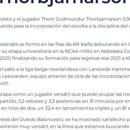
esto y el jugador Thorir Gudmundur Thorbjarnarson (1,98
erdo para la incorporación del escolta a la disciplina del
islandés se formó en las filas de KR Karfa debutando en l
te su etapa universitaria en la NCAA militó en Nebraska 
021) finalizando su formación para regresar ese 2021 a K
l salto a la liga belga-neerlandesa con Lanstede Hamm
s Leewarden, equipo anterior de otra de las incorporacion
uitt.
tapa como un jugador versátil que puede ocupar las tres
partido, 5,2 rebotes y 3,3 asistencias en 31 minutos por e
en tiros de dos, un 32,4 en lanzamientos triples y un 81 en
neral del Oviedo Baloncesto, se ha mostrado satisfecho p
 un exterior muy versátil, en la línea que estamos buscan