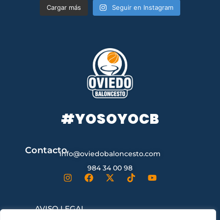
Cargar más
Seguir en Instagram
#YOSOYOCB
Contacto
info@oviedobaloncesto.com
984 34 00 98
AVISO LEGAL