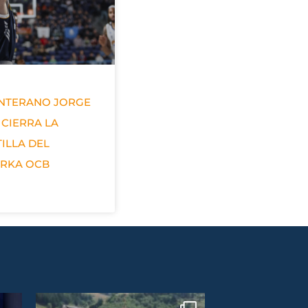
ANTERANO JORGE
 CIERRA LA
ILLA DEL
ERKA OCB