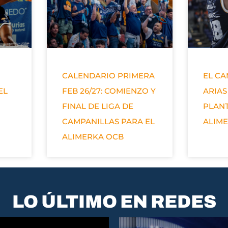
CALENDARIO PRIMERA
EL C
EL
FEB 26/27: COMIENZO Y
ARIAS
FINAL DE LIGA DE
PLANT
CAMPANILLAS PARA EL
ALIM
ALIMERKA OCB
LO ÚLTIMO EN REDES