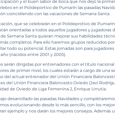
icipación y el buen sabor de boca que nos dejo la primer
elebro en el Polideportivo de Pumarín las pasadas Navid
ión coincidiendo con las vacaciones de Semana Santa.
ación, que se celebrarán en el Polideprotivo de Pumarín lo
 están orientadas a todos aquellos jugadores y jugadoras
 de Semana Santa quieran mejorar sus habilidades técnic
 más completos. Para ello haremos grupos reducidos por
ar todo su potencial. Estas jornadas son para jugadores d
 año (nacidos entre 2001 y 2005).
s serán dirigidas por entrenadores con el título naciona
res de primer nivel, los cuales estarán a cargo de una se
aso del actual entrenador del Unión Financiera Baloncest
es del Unión Financiera Baloncesto Oviedo (Javi Rodrígu
idad de Oviedo de Liga Femenina 2, Enrique Urrutia.
jo desarrollado las pasadas Navidades y completaremos
remos evolucionando desde lo más sencillo, con los mejo
ran ejemplo y nos darán los mejores consejos. Además u