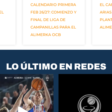
CALENDARIO PRIMERA
EL C
EL
FEB 26/27: COMIENZO Y
ARIAS
FINAL DE LIGA DE
PLANT
CAMPANILLAS PARA EL
ALIM
ALIMERKA OCB
LO ÚLTIMO EN REDES