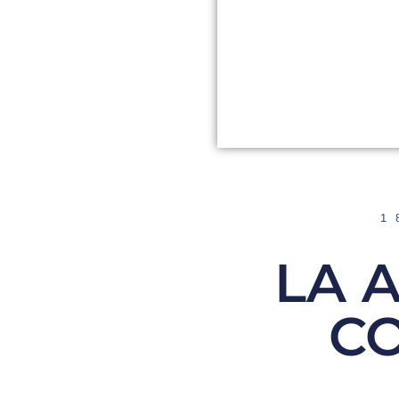
1
LA 
CO