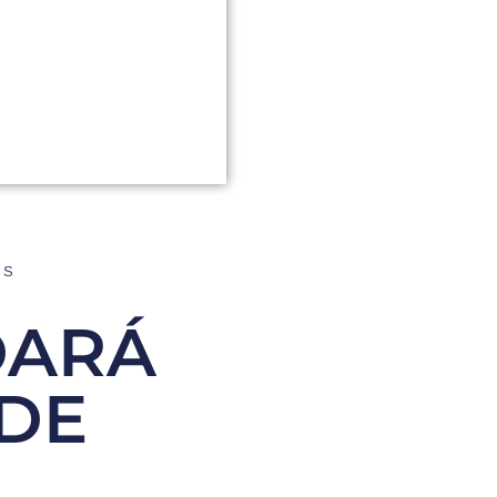
AS
DARÁ
 DE