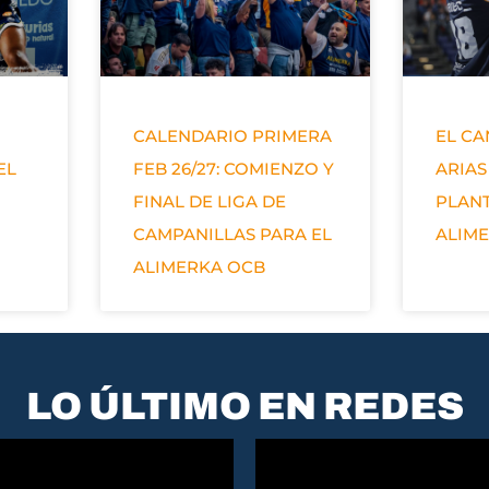
CALENDARIO PRIMERA
EL C
EL
FEB 26/27: COMIENZO Y
ARIAS
FINAL DE LIGA DE
PLANT
CAMPANILLAS PARA EL
ALIM
ALIMERKA OCB
LO ÚLTIMO EN REDES