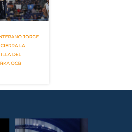
ANTERANO JORGE
 CIERRA LA
ILLA DEL
ERKA OCB