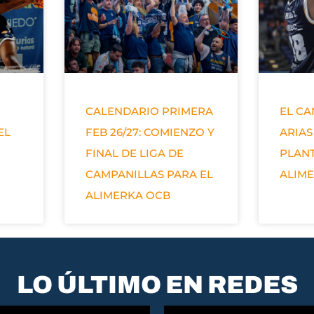
CALENDARIO PRIMERA
EL C
EL
FEB 26/27: COMIENZO Y
ARIAS
FINAL DE LIGA DE
PLANT
CAMPANILLAS PARA EL
ALIM
ALIMERKA OCB
LO ÚLTIMO EN REDES