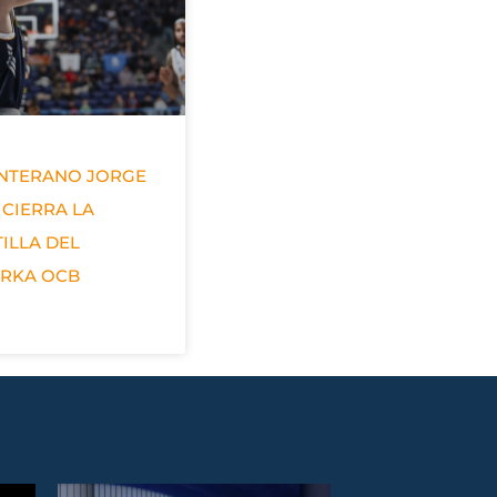
ANTERANO JORGE
 CIERRA LA
ILLA DEL
ERKA OCB