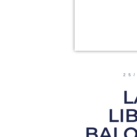
25
L
LI
BALO