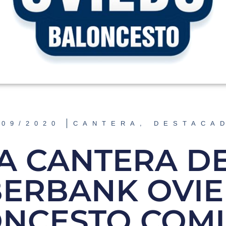
/09/2020
CANTERA
,
DESTACA
A CANTERA D
BERBANK OVI
NCESTO COM