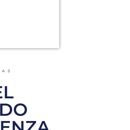
DAS
EL
EDO
IENZA