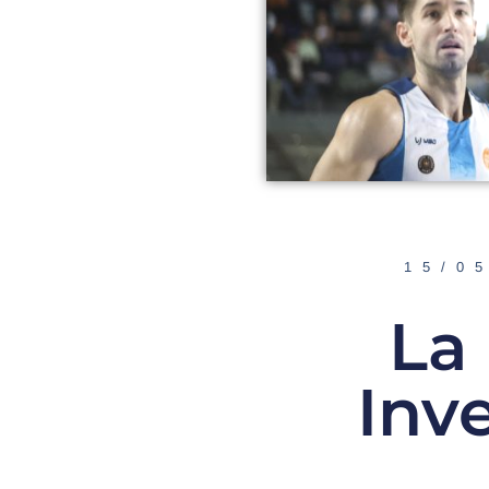
15/0
La 
Inv