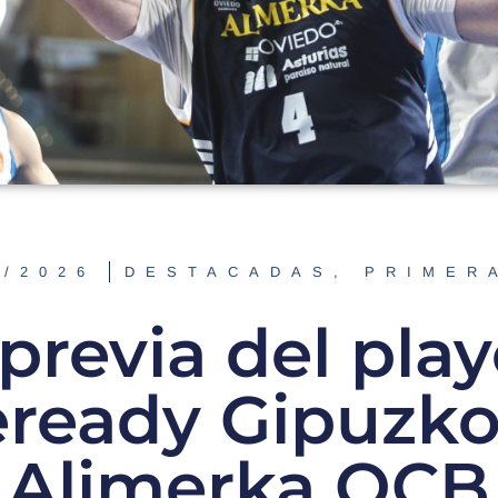
5/2026
DESTACADAS
,
PRIMER
previa del play
eready Gipuzko
Alimerka OCB