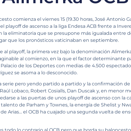
esto comienza el viernes 15 (19.30 horas, José Antonio Ga
 del playoff de ascenso a la liga Endesa ACB frente a Inv
 en la eliminatoria que se presupone más igualada entre
gar que los pronósticos vaticinaban en septiembre.
ve al playoff, la primera vez bajo la denominación Alimer
ginable al comienzo, en la que el factor determinante 
 Palacio de los Deportes con medias de 4.500 espectador
íguez se asoma a lo desconocido.
 la serie pero yendo partido a partido y la confirmación 
 Raúl Lobaco, Robert Cosialls, Dan Duscak y, en menor m
edarse a las puertas de unos playoff de ascenso con la 
 talento de Parham y Townes, la energía de Shelist y Nw
 de Arias… el OCB ha cuajado una segunda vuelta de en
s todo lo contrario al OCB pero que borda su baloncest