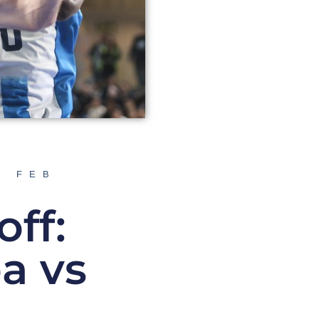
A FEB
off:
a vs