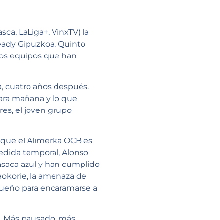
sca, LaLiga+, VinxTV) la
eready Gipuzkoa. Quinto
 dos equipos que han
ka, cuatro años después.
para mañana y lo que
es, el joven grupo
de que el Alimerka OCB es
edida temporal, Alonso
casaca azul y han cumplido
aokorie, la amenaza de
sueño para encaramarse a
o. Más pausado, más