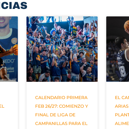
ICIAS
CALENDARIO PRIMERA
EL C
EL
FEB 26/27: COMIENZO Y
ARIAS
FINAL DE LIGA DE
PLANT
CAMPANILLAS PARA EL
ALIM