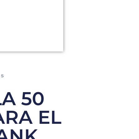
AS
A 50
RA EL
BANK