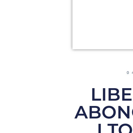
0
LIB
ABON
I T