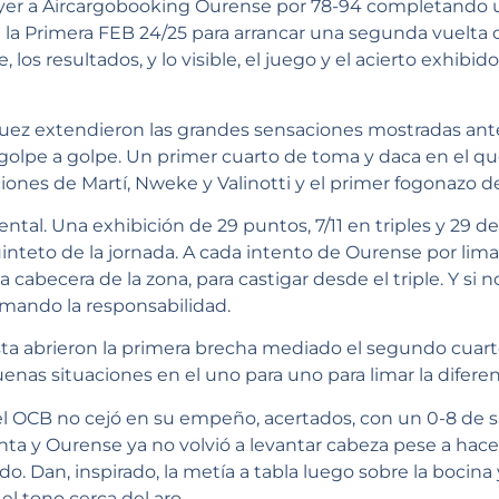
yer a Aircargobooking Ourense por 78-94 completando u
 la Primera FEB 24/25 para arrancar una segunda vuelta
, los resultados, y lo visible, el juego y el acierto exhib
guez extendieron las grandes sensaciones mostradas ante
 golpe a golpe. Un primer cuarto de toma y daca en el 
iones de Martí, Nweke y Valinotti y el primer fogonazo 
al. Una exhibición de 29 puntos, 7/11 en triples y 29 de
uinteto de la jornada. A cada intento de Ourense por limar
la cabecera de la zona, para castigar desde el triple. Y si 
omando la responsabilidad.
sta abrieron la primera brecha mediado el segundo cuart
enas situaciones en el uno para uno para limar la difere
 el OCB no cejó en su empeño, acertados, con un 0-8 de 
renta y Ourense ya no volvió a levantar cabeza pese a hac
odo. Dan, inspirado, la metía a tabla luego sobre la bocin
l tono cerca del aro.