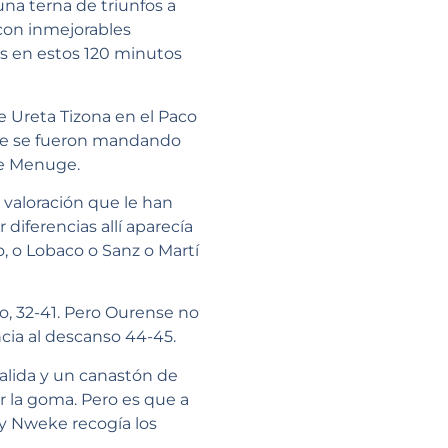
na terna de triunfos a
 con inmejorables
idos en estos 120 minutos
 Ureta Tizona en el Paco
que se fueron mandando
de Menuge.
 valoración que le han
 diferencias allí aparecía
no, o Lobaco o Sanz o Martí
o, 32-41. Pero Ourense no
ncia al descanso 44-45.
salida y un canastón de
er la goma. Pero es que a
a y Nweke recogía los