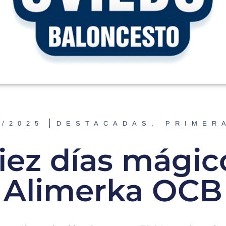
2/2025
DESTACADAS
,
PRIMER
iez días mágic
Alimerka OCB