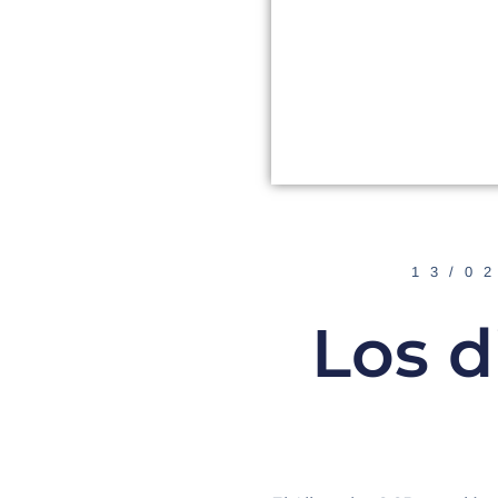
13/0
Los d