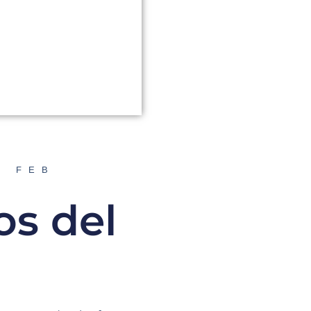
A FEB
os del