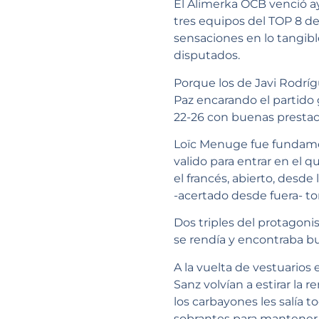
El Alimerka OCB venció a
tres equipos del TOP 8 de
sensaciones en lo tangible
disputados.
Porque los de Javi Rodrí
Paz encarando el partido
22-26 con buenas prestac
Loïc Menuge fue fundament
valido para entrar en el q
el francés, abierto, desde 
-acertado desde fuera- t
Dos triples del protagoni
se rendía y encontraba bu
A la vuelta de vestuarios
Sanz volvían a estirar la 
los carbayones les salía t
sobrantes para mantener e