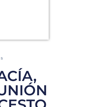
AS
CÍA,
 UNIÓN
CESTO