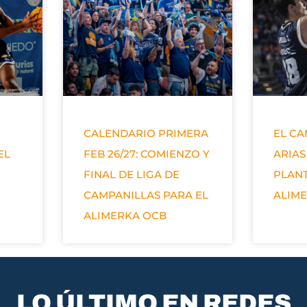
CALENDARIO PRIMERA
EL C
EL
FEB 26/27: COMIENZO Y
ARIAS
FINAL DE LIGA DE
PLANT
CAMPANILLAS PARA EL
ALIM
ALIMERKA OCB
LO ÚLTIMO EN REDES