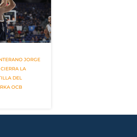
ANTERANO JORGE
 CIERRA LA
ILLA DEL
ERKA OCB