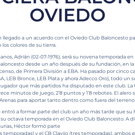
OVIEDO
n llegado a un acuerdo con el Oviedo Club Baloncesto pa
os colores de su tierra.
anos, Adrián (02-07-1976), será su novena temporada en 
Baloncesto desde un año después de su fundación, en l
censo, de Primera División a EBA. Ha pasado por cinco c
BA, LEB Bronce, LEB Plata y ahora Adecco Oro), todo un 
 y jugador que más partidos ha disputado en este club. 
ce minutos de juego, 2’8 puntos y 1’8 rebotes. El alero s
Arenas para aportar tanto dentro como fuera del terreno
) entró a formar parte del club un año más tarde que su
rá su octava temporada en el Oviedo Club Baloncesto. A di
urias, Héctor formó parte
s temporadas) y el CB Clavijo (tres temporadas), ambos e