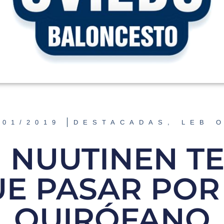
/01/2019
DESTACADAS
,
LEB 
I NUUTINEN T
E PASAR POR
QUIRÓFANO