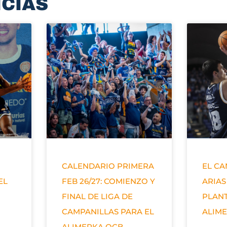
ICIAS
CALENDARIO PRIMERA
EL C
EL
FEB 26/27: COMIENZO Y
ARIAS
FINAL DE LIGA DE
PLANT
CAMPANILLAS PARA EL
ALIM
ALIMERKA OCB