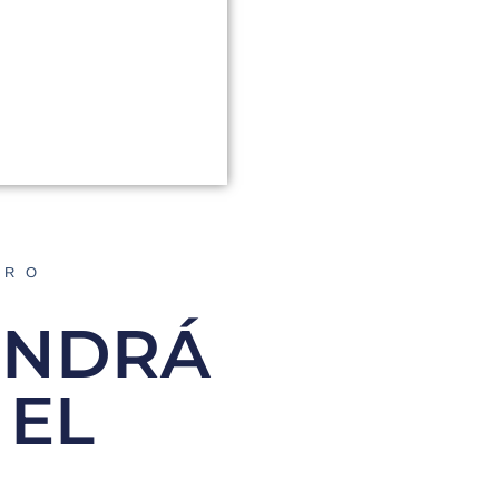
ORO
ENDRÁ
 EL