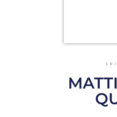
10
MATT
QU