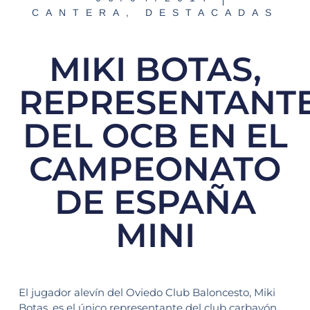
CANTERA
,
DESTACADAS
MIKI BOTAS,
REPRESENTANT
DEL OCB EN EL
CAMPEONATO
DE ESPAÑA
MINI
El jugador alevín del Oviedo Club Baloncesto, Miki
Botas, es el único representante del club carbayón