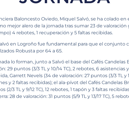
ciera Baloncesto Oviedo, Miquel Salvó, se ha colado en el
o mejor alero de la jornada tras sumar 23 de valoración 
mpo) 4 rebotes, 1 recuperación y 5 faltas recibidas.
alvó en Logroño fue fundamental para que el conjunto ca
alzados Robusta por 64 a 65.
ornada lo forman, junto a Salvó el base del Cafés Candela
: 29 puntos (3/3 TL y 10/14 TC), 2 rebotes, 6 asistencias y 2
ida, Garrett Nevels (34 de valoración: 27 puntos (3/3 TL y 1
nes y 2 faltas recibidas); el ala-pívot del Cafés Candelas
s (2/3 TL y 9/12 TC), 12 rebotes, 1 tapón y 3 faltas recibida
ra: 28 de valoración: 31 puntos (5/9 TL y 13/17 TC), 5 rebote