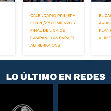
CALENDARIO PRIMERA
EL C
EL
FEB 26/27: COMIENZO Y
ARIAS
FINAL DE LIGA DE
PLANT
CAMPANILLAS PARA EL
ALIM
ALIMERKA OCB
LO ÚLTIMO EN REDES