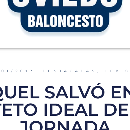
/01/2017
DESTACADAS
,
LEB 
UEL SALVÓ E
ETO IDEAL DE 
JORNADA