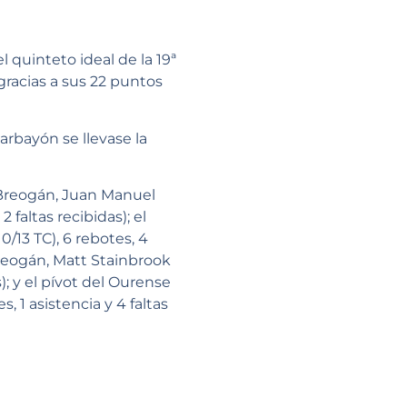
 quinteto ideal de la 19ª
gracias a sus 22 puntos
rbayón se llevase la
s Breogán, Juan Manuel
 faltas recibidas); el
0/13 TC), 6 rebotes, 4
 Breogán, Matt Stainbrook
s); y el pívot del Ourense
s, 1 asistencia y 4 faltas