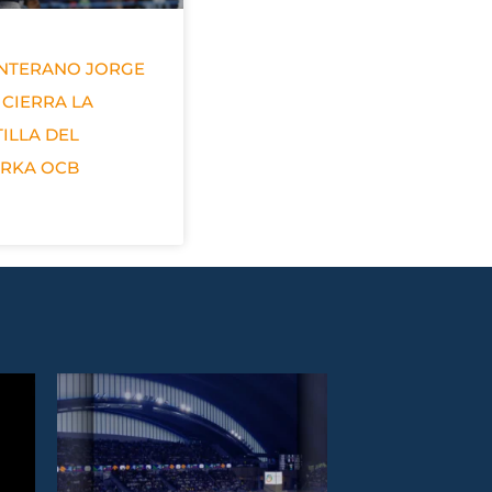
ANTERANO JORGE
 CIERRA LA
ILLA DEL
ERKA OCB