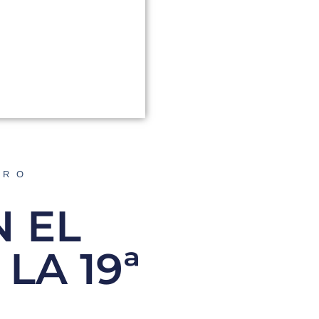
ORO
N EL
LA 19ª