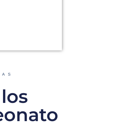
DAS
los
eonato