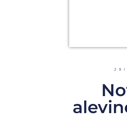
29
No
alevi