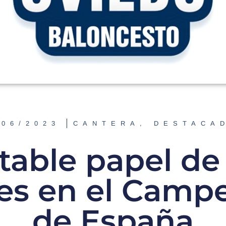
/06/2023
CANTERA
,
DESTACA
table papel de 
nes en el Camp
de España