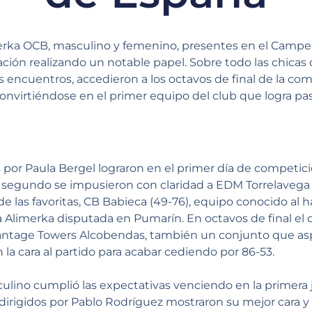
erka OCB, masculino y femenino, presentes en el Camp
ación realizando un notable papel. Sobre todo las chicas 
os encuentros, accedieron a los octavos de final de la co
onvirtiéndose en el primer equipo del club que logra pa
das por Paula Bergel lograron en el primer día de competi
 segundo se impusieron con claridad a EDM Torrelavega (
de las favoritas, CB Babieca (49-76), equipo conocido al h
a Alimerka disputada en Pumarín. En octavos de final el
tage Towers Alcobendas, también un conjunto que aspira 
 la cara al partido para acabar cediendo por 86-53.
lino cumplió las expectativas venciendo en la primera j
dirigidos por Pablo Rodríguez mostraron su mejor cara y