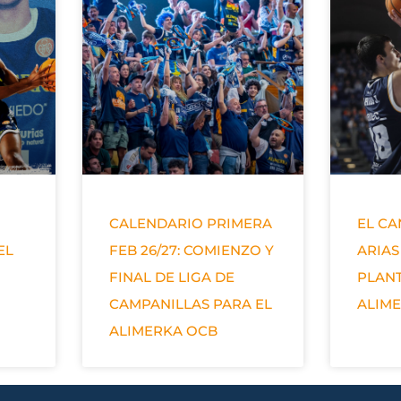
CALENDARIO PRIMERA
EL C
EL
FEB 26/27: COMIENZO Y
ARIAS
FINAL DE LIGA DE
PLANT
CAMPANILLAS PARA EL
ALIM
ALIMERKA OCB