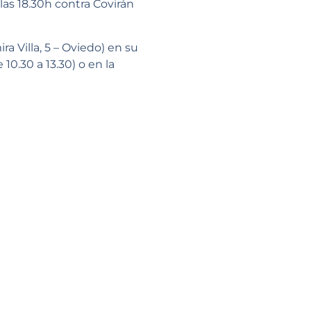
as 18.30h contra Covirán
a Villa, 5 – Oviedo) en su
 10.30 a 13.30) o en la