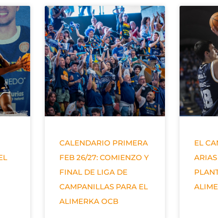
CALENDARIO PRIMERA
EL C
EL
FEB 26/27: COMIENZO Y
ARIAS
FINAL DE LIGA DE
PLANT
CAMPANILLAS PARA EL
ALIM
ALIMERKA OCB