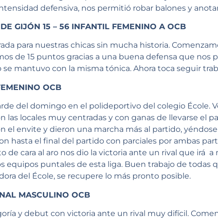
ntensidad defensiva, nos permitió robar balones y anotar 
E GIJÓN 15 – 56 INFANTIL FEMENINO A OCB
da para nuestras chicas sin mucha historia. Comenzamos 
os de 15 puntos gracias a una buena defensa que nos 
ido se mantuvo con la misma tónica. Ahora toca seguir tra
 FEMENINO OCB
arde del domingo en el polideportivo del colegio École. 
on las locales muy centradas y con ganas de llevarse el p
 el envite y dieron una marcha más al partido, yéndose a
n hasta el final del partido con parciales por ambas pa
o de cara al aro nos dio la victoria ante un rival que irá 
s equipos puntales de esta liga. Buen trabajo de todas q
dora del École, se recupere lo más pronto posible.
IONAL MASCULINO OCB
goría y debut con victoria ante un rival muy difícil. Co