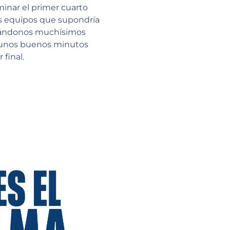
inar el primer cuarto
os equipos que supondría
creándonos muchísimos
n unos buenos minutos
 final.