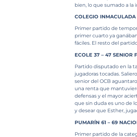
bien, lo que sumado a la i
COLEGIO INMACULADA D
Primer partido de tempora
primer cuarto ya ganábam
fáciles. El resto del part
ECOLE 37 – 47 SENIOR
Partido disputado en la t
jugadoras tocadas. Salier
senior del OCB aguantaron
una renta que mantuviero
defensas y el mayor aciert
que sin duda es uno de lo
y desear que Esther, juga
PUMARÍN 61 – 69 NAC
Primer partido de la cate