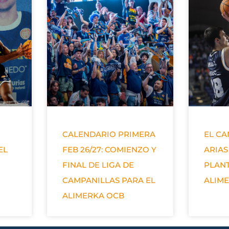
CALENDARIO PRIMERA
EL C
EL
FEB 26/27: COMIENZO Y
ARIAS
FINAL DE LIGA DE
PLANT
CAMPANILLAS PARA EL
ALIM
ALIMERKA OCB