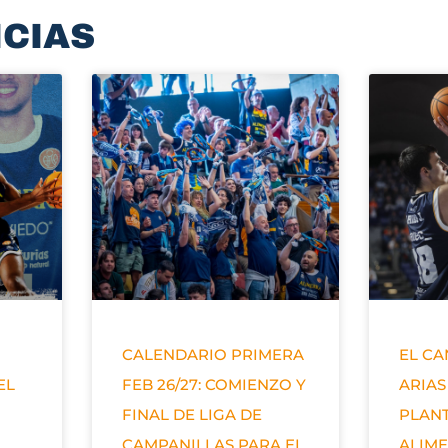
ICIAS
CALENDARIO PRIMERA
EL C
EL
FEB 26/27: COMIENZO Y
ARIAS
FINAL DE LIGA DE
PLANT
CAMPANILLAS PARA EL
ALIM