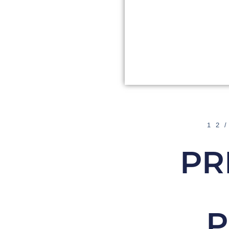
12
PR
P