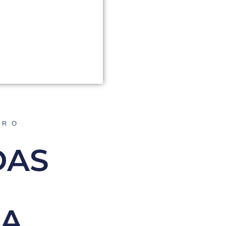
ORO
DAS
DA