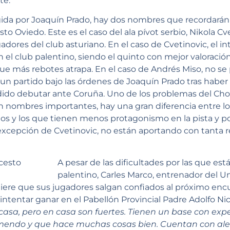
te.
rigida por Joaquín Prado, hay dos nombres que recordarán 
o Oviedo. Este es el caso del ala pívot serbio, Nikola Cve
dores del club asturiano. En el caso de Cvetinovic, el in
 club palentino, siendo el quinto con mejor valoración de
 que más rebotes atrapa. En el caso de Andrés Miso, no 
un partido bajo las órdenes de Joaquín Prado tras haber
ido debutar ante Coruña. Uno de los problemas del Choc
on nombres importantes, hay una gran diferencia entre l
 y los que tienen menos protagonismo en la pista y po
excepción de Cvetinovic, no están aportando con tanta 
A pesar de las dificultades por las que es
palentino, Carles Marco, entrenador del U
iere que sus jugadores salgan confiados al próximo encu
intentar ganar en el Pabellón Provincial Padre Adolfo Nico
asa, pero en casa son fuertes. Tienen un base con expe
emendo y que hace muchas cosas bien. Cuentan con al