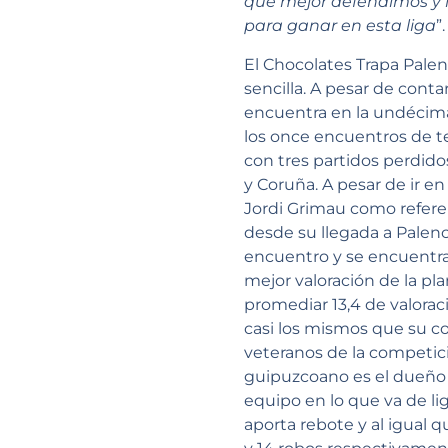
que mejor defendimos y l
para ganar en esta liga
”.
El Chocolates Trapa Pale
sencilla. A pesar de cont
encuentra en la undécima 
los once encuentros de t
con tres partidos perdido
y Coruña. A pesar de ir e
Jordi Grimau como referen
desde su llegada a Palenc
encuentro y se encuentra 
mejor valoración de la pla
promediar 13,4 de valorac
casi los mismos que su c
veteranos de la competici
guipuzcoano es el dueño 
equipo en lo que va de li
aporta rebote y al igual q