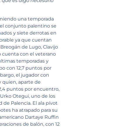
, que es algo necesario
 teniendo una temporada
 el conjunto palentino se
ados y siete derrotas en
vorable ya que cuentan
 Breogán de Lugo, Clavijo
do cuenta con el veterano
 últimas temporadas y
po con 12,7 puntos por
mbargo, el jugador con
y quien, aparte de
12,4 puntos por encuentro,
Urko Otegui, uno de los
de Palencia. El ala pívot
otes ha atrapado para su
t americano Dartaye Ruffin
peraciones de balón, con 12