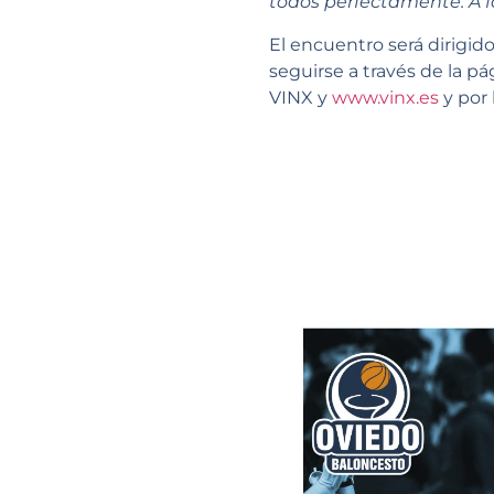
todos perfectamente. A f
El encuentro será dirigid
seguirse a través de la p
VINX y
www.vinx.es
y por 