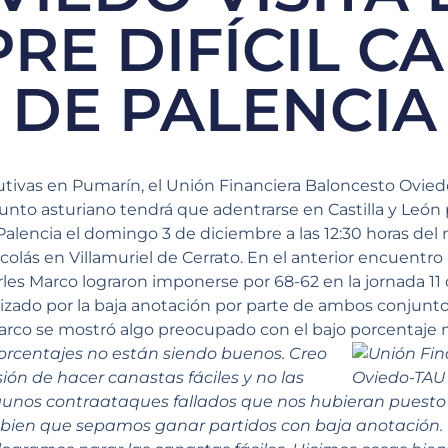
PRE DIFÍCIL C
DE PALENCIA
utivas en Pumarín, el Unión Financiera Baloncesto Oviedo
njunto asturiano tendrá que adentrarse en Castilla y Leó
Palencia el domingo 3 de diciembre a las 12:30 horas del 
colás en Villamuriel de Cerrato. En el anterior encuentro a
rles Marco lograron imponerse por 68-62 en la jornada 1
erizado por la baja anotación por parte de ambos conjun
Marco se mostró algo preocupado con el bajo porcentaje 
orcentajes no están siendo buenos. Creo
ón de hacer canastas fáciles y no las
nos contraataques fallados que nos hubieran puesto
ien que sepamos ganar partidos con baja anotación. C