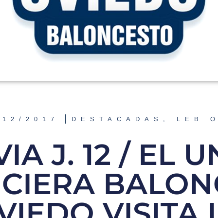
/12/2017
DESTACADAS
,
LEB 
IA J. 12 / EL 
NCIERA BALON
VIEDO VISITA 