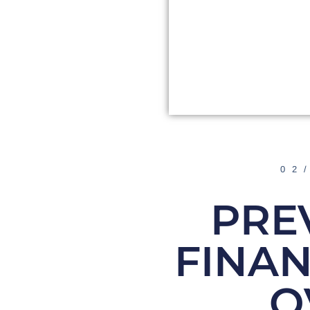
02
PREV
FINA
O