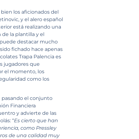
bien los aficionados del
tinovic, y el alero español
terior está realizando una
 la plantilla y el
se puede destacar mucho
 sido fichado hace apenas
olates Trapa Palencia es
os jugadores que
r el momento, los
regularidad como los
tá pasando el conjunto
nión Financiera
entro y advierte de las
lás: “
Es cierto que han
riencia, como Pressley
eros de una calidad muy