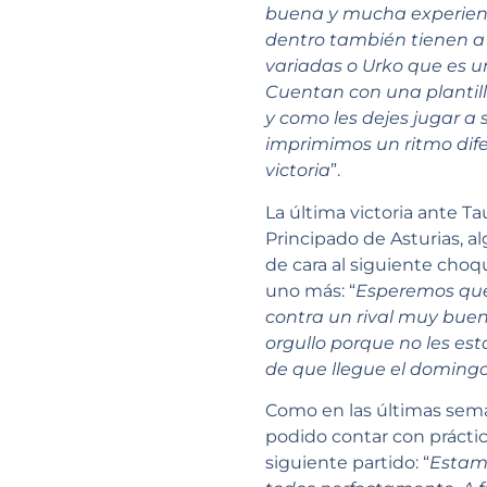
buena y mucha experienci
dentro también tienen 
variadas o Urko que es un
Cuentan con una plantill
y como les dejes jugar a
imprimimos un ritmo dif
victoria
”.
La última victoria ante Ta
Principado de Asturias, a
de cara al siguiente cho
uno más: “
Esperemos que 
contra un rival muy buen
orgullo porque no les est
de que llegue el doming
Como en las últimas sema
podido contar con práctic
siguiente partido: “
Estamo