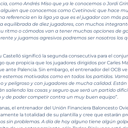
a, como Andrés Miso que ya le conocemos o Jordi Grim
a alguien que conocemos como Cvetinovic que hace m
a referencia en la liga ya que es el jugador con más p
a equilibrada de diez jugadores, con muchos integrant
 su ritmo o cómodos van a tener muchas opciones de ga
erente y jugamos agresivos podremos ser nosotros los 
u Castelló significó la segunda consecutiva para el conjun
lgo que propicia que los jugadores dirigidos por Carles 
que ante Palencia. Sin embargo, el entrenador del OCB 
estemos motivados como en todos los partidos. Vamos a
o y peligroso y con jugadores de mucha calidad. Están
án saliendo las cosas y seguro que será un partido difi
o y de poder competir contra un muy buen equipo
”.
nas, el entrenador del Unión Financiera Baloncesto Ovie
amente la totalidad de su plantilla y cree que estarán pr
s sin problemas. A día de hoy alguno tiene algún gol