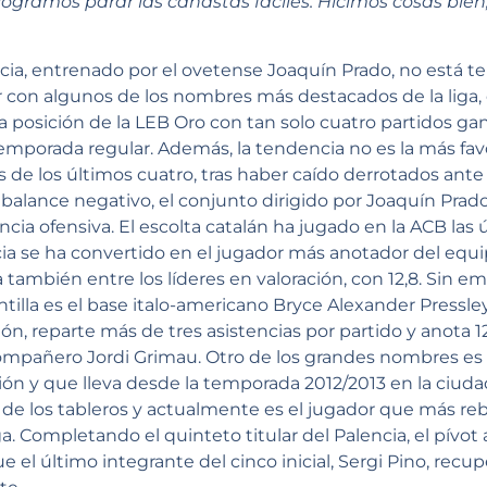
ogramos parar las canastas fáciles. Hicimos cosas bien
ncia, entrenado por el ovetense Joaquín Prado, no está
ar con algunos de los nombres más destacados de la liga,
posición de la LEB Oro con tan solo cuatro partidos gan
emporada regular. Además, la tendencia no es la más fa
s de los últimos cuatro, tras haber caído derrotados ante
n balance negativo, el conjunto dirigido por Joaquín Pra
cia ofensiva. El escolta catalán ha jugado en la ACB las
ia se ha convertido en el jugador más anotador del equi
también entre los líderes en valoración, con 12,8. Sin e
ntilla es el base italo-americano Bryce Alexander Pressle
ión, reparte más de tres asistencias por partido y anota 
ompañero Jordi Grimau. Otro de los grandes nombres es 
ón y que lleva desde la temporada 2012/2013 en la ciudad 
de los tableros y actualmente es el jugador que más reb
ga. Completando el quinteto titular del Palencia, el pívo
ue el último integrante del cinco inicial, Sergi Pino, recu