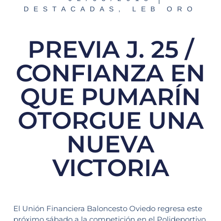
DESTACADAS
,
LEB ORO
PREVIA J. 25 /
CONFIANZA EN
QUE PUMARÍN
OTORGUE UNA
NUEVA
VICTORIA
El Unión Financiera Baloncesto Oviedo regresa este
próximo sábado a la competición en el Polideportivo