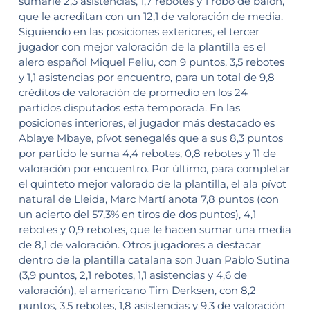
sumarle 2,3 asistencias, 1,7 rebotes y 1 robo de balón,
que le acreditan con un 12,1 de valoración de media.
Siguiendo en las posiciones exteriores, el tercer
jugador con mejor valoración de la plantilla es el
alero español Miquel Feliu, con 9 puntos, 3,5 rebotes
y 1,1 asistencias por encuentro, para un total de 9,8
créditos de valoración de promedio en los 24
partidos disputados esta temporada. En las
posiciones interiores, el jugador más destacado es
Ablaye Mbaye, pívot senegalés que a sus 8,3 puntos
por partido le suma 4,4 rebotes, 0,8 rebotes y 11 de
valoración por encuentro. Por último, para completar
el quinteto mejor valorado de la plantilla, el ala pívot
natural de Lleida, Marc Martí anota 7,8 puntos (con
un acierto del 57,3% en tiros de dos puntos), 4,1
rebotes y 0,9 rebotes, que le hacen sumar una media
de 8,1 de valoración. Otros jugadores a destacar
dentro de la plantilla catalana son Juan Pablo Sutina
(3,9 puntos, 2,1 rebotes, 1,1 asistencias y 4,6 de
valoración), el americano Tim Derksen, con 8,2
puntos, 3,5 rebotes, 1,8 asistencias y 9,3 de valoración