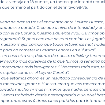
ndo la ventaja en 18 puntos, un tanteo que intentó reduc
a que terminó el partido con el definitivo 98-76.
rueda de prensa tras el encuentro ante Levitec Huesca,
anado ese partido. Creo que a nivel de intensidad y ener
 con el de Coruña, nuestro siguiente rival. ¿Tuvimos op
 ganado? Sí, pero creo que no es el camino. Los jugad
 nuestro mejor partido, que todos estuvimos mal, nadie
o para no cometer los mismos errores en el futuro”.
 en casa otra vez, delante de nuestra afición y tenemo
ser mucho más agresivos de lo que fuimos la semana 
 mostrarnos más inteligentes. Si hacemos todo esto, t
n equipo como es el Leyma Coruña”.
l que estamos ahora, es un resultado consecuencia de n
no merecimos ganar a Huesca, creo que nos merecemo
urrado mucho, ni más ni menos que nadie, pero los chi
 Hemos trabajado desde pretemporada a un nivel bas
mportante, estos últimos cinco partidos para intentar 