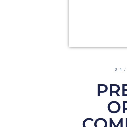
04
PRE
O
COM