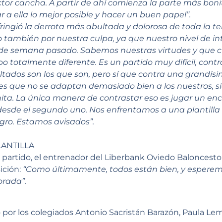
ctor cancha. A partir de ahí comienza la parte más bon
 a ella lo mejor posible y hacer un buen papel”.
ringió la derrota más abultada y dolorosa de toda la t
o también por nuestra culpa, ya que nuestro nivel de i
in de semana pasado. Sabemos nuestras virtudes y que
 totalmente diferente. Es un partido muy difícil, contr
ltados son los que son, pero sí que contra una grandísi
es que no se adaptan demasiado bien a los nuestros, s
ita. La única manera de contrastar eso es jugar un enc
esde el segundo uno. Nos enfrentamos a una plantilla 
igro. Estamos avisados”.
LANTILLA
or partido, el entrenador del Liberbank Oviedo Baloncesto
ición:
“Como últimamente, todos están bien, y esperem
orada”.
o por los colegiados Antonio Sacristán Barazón, Paula Le