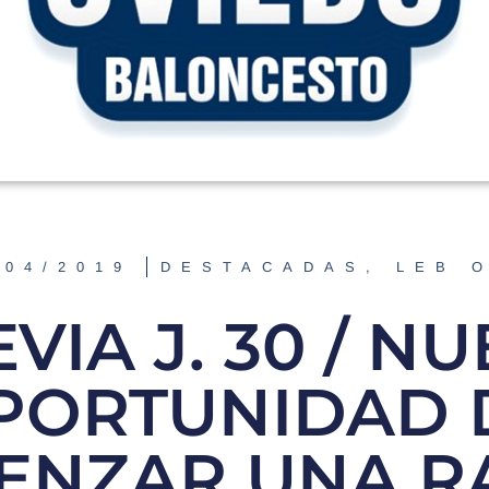
/04/2019
DESTACADAS
,
LEB 
VIA J. 30 / N
PORTUNIDAD 
ENZAR UNA R