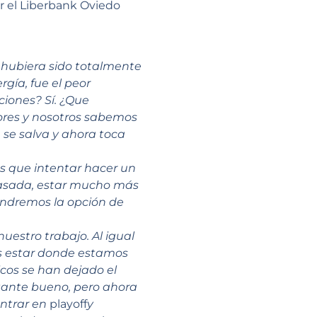
ir el Liberbank Oviedo
 hubiera sido totalmente
gía, fue el peor
ciones? Sí. ¿Que
ores y nosotros sabemos
 se salva y ahora toca
s que intentar hacer un
pasada, estar mucho más
endremos la opción de
uestro trabajo. Al igual
s estar donde estamos
cos se han dejado el
tante bueno, pero ahora
entrar en
playoff
y