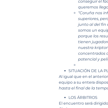
conseguir el fa
queremos llegar
“Coruña nos inf
superiores, per
junto al del f
somos un equipo
porque los resu
tienen jugador
nuestra kripton
concentrados d
potencial y pel
SITUACIÓN DE LA P
Al igual que en el anteri
equipo a su entera dispos
hasta el final de la temp
LOS ÁRBITROS
El encuentro será dirigid