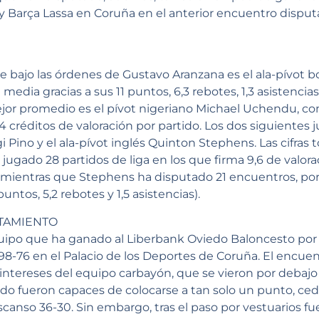
y Barça Lassa en Coruña en el anterior encuentro disputa
e bajo las órdenes de Gustavo Aranzana es el ala-pívot bo
 media gracias a sus 11 puntos, 6,3 rebotes, 1,3 asistencias 
or promedio es el pívot nigeriano Michael Uchendu, con 
11,4 créditos de valoración por partido. Los dos siguiente
 Pino y el ala-pívot inglés Quinton Stephens. Las cifras 
 jugado 28 partidos de liga en los que firma 9,6 de valora
), mientras que Stephens ha disputado 21 encuentros, por
puntos, 5,2 rebotes y 1,5 asistencias).
TAMIENTO
uipo que ha ganado al Liberbank Oviedo Baloncesto por 
98-76 en el Palacio de los Deportes de Coruña. El encu
intereses del equipo carbayón, que se vieron por debajo
o fueron capaces de colocarse a tan solo un punto, ced
canso 36-30. Sin embargo, tras el paso por vestuarios fu