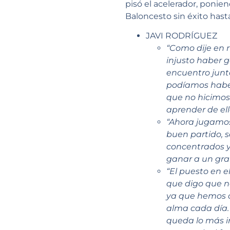
pisó el acelerador, ponie
Baloncesto sin éxito hast
JAVI RODRÍGUEZ
“Como dije en 
injusto haber g
encuentro junto
podíamos haber
que no hicimos
aprender de ell
“Ahora jugamos
buen partido, 
concentrados y
ganar a un gra
“El puesto en e
que digo que 
ya que hemos c
alma cada día.
queda lo más i