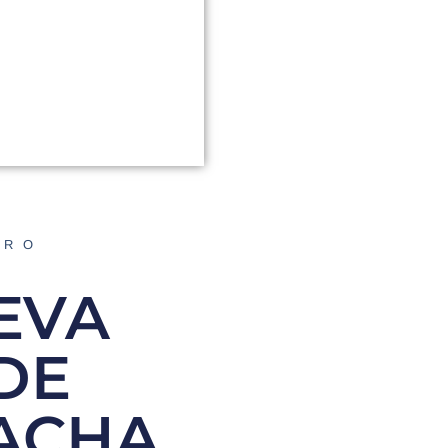
ORO
UEVA
DE
ACHA