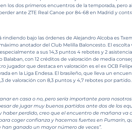
r en los dos primeros encuentros de la temporada, pero
 perder ante ZTE Real Canoe por 84-68 en Madrid y contra
rindiendo bajo las órdenes de Alejandro Alcoba es Txem
 máximo anotador del Club Melilla Baloncesto. El escolt
s especialmente a sus 14,3 puntos 4 rebotes y 2 asistencia
ko Balaban, con 12 créditos de valoración de media conseg
otro jugador que destaca en valoración es el ex OCB Feli
rada en la Liga Endesa. El brasileño, que lleva un encu
 de valoración con 8,3 puntos y 4,7 rebotes por partido.
ganar en casa o no, pero sería importante para nosotros 
 pesar de jugar muy buenos partidos ante dos de los equ
 y haber perdido, creo que el encuentro de mañana va 
 para coger confianza y hacernos fuertes en Pumarín, q
e han ganado un mayor número de veces”.