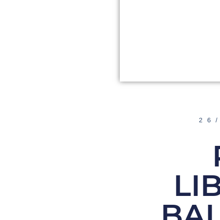
26
LI
BA