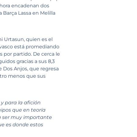
 ahora encadenan dos
 Barça Lassa en Melilla
i Urtasun, quien es el
a vasco está promediando
s por partido. De cerca le
uidos gracias a sus 8,3
pe Dos Anjos, que regresa
entro menos que sus
y para la afición
ipos que en teoría
a ser muy importante
ue es donde estos