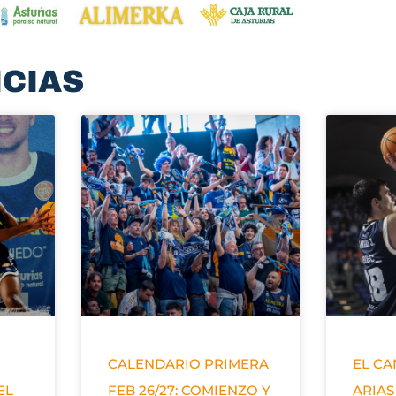
ICIAS
CALENDARIO PRIMERA
EL C
EL
FEB 26/27: COMIENZO Y
ARIAS