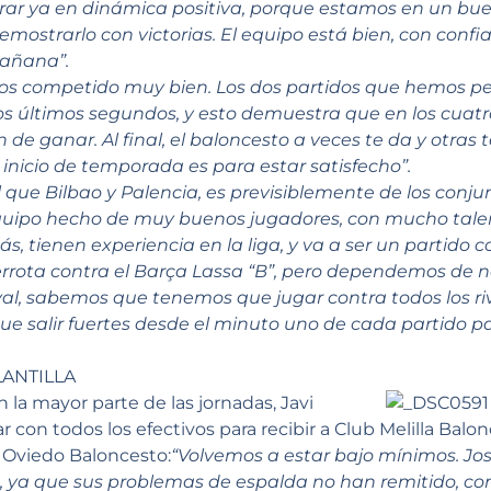
ar ya en dinámica positiva, porque estamos en un bu
mostrarlo con victorias. El equipo está bien, con confi
añana”.
s competido muy bien. Los dos partidos que hemos per
los últimos segundos, y esto demuestra que en los cua
 de ganar. Al final, el baloncesto a veces te da y otras t
 inicio de temporada es para estar satisfecho”.
ual que Bilbao y Palencia, es previsiblemente de los conj
equipo hecho de muy buenos jugadores, con mucho talent
s, tienen experiencia en la liga, y va a ser un partido 
rrota contra el Barça Lassa “B”, pero dependemos de n
ival, sabemos que tenemos que jugar contra todos los riv
e salir fuertes desde el minuto uno de cada partido p
LANTILLA
la mayor parte de las jornadas, Javi
con todos los efectivos para recibir a Club Melilla Balon
 Oviedo Baloncesto:
“Volvemos a estar bajo mínimos. J
, ya que sus problemas de espalda no han remitido, con 