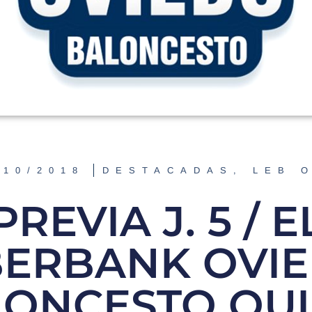
/10/2018
DESTACADAS
,
LEB 
PREVIA J. 5 / E
BERBANK OVI
LONCESTO QUI