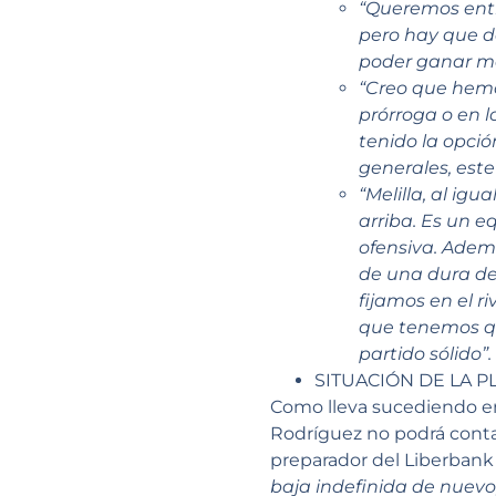
“Queremos entr
pero hay que de
poder ganar m
“Creo que hemo
prórroga o en 
tenido la opción
generales, este
“Melilla, al ig
arriba. Es un 
ofensiva. Ademá
de una dura de
fijamos en el r
que tenemos qu
partido sólido”.
SITUACIÓN DE LA P
Como lleva sucediendo en 
Rodríguez no podrá contar 
preparador del Liberbank
baja indefinida de nuevo