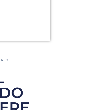
ORO
L
EDO
ERE