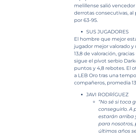
melillense salió vencedo
derrotas consecutivas, al
por 63-95.
SUS JUGADORES
El hombre que mejor está 
jugador mejor valorado y
13,8 de valoración, gracia
sigue el pívot serbio Dar
puntos y 4,8 rebotes. El 
a LEB Oro tras una tempo
compañeros, promedia 13,3
JAVI RODRÍGUEZ
“No sé si toca 
conseguirlo. A
estarán arriba
para nosotros,
últimos años s