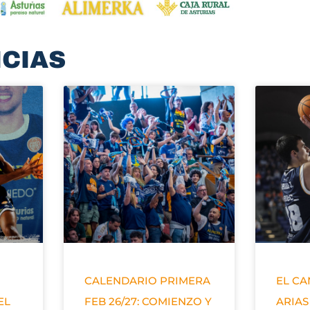
ICIAS
CALENDARIO PRIMERA
EL C
EL
FEB 26/27: COMIENZO Y
ARIAS