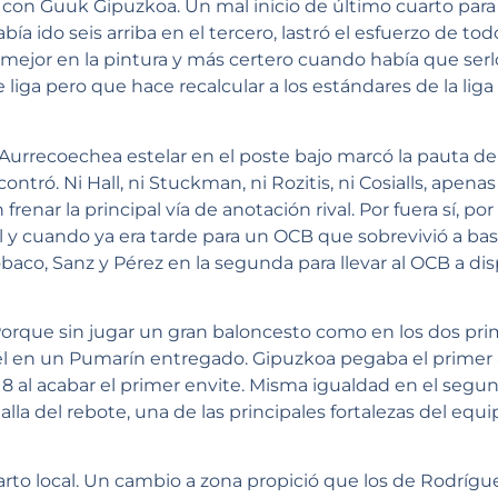
on Guuk Gipuzkoa. Un mal inicio de último cuarto para e
bía ido seis arriba en el tercero, lastró el esfuerzo de t
, mejor en la pintura y más certero cuando había que ser
iga pero que hace recalcular a los estándares de la liga 
urrecoechea estelar en el poste bajo marcó la pauta de 
ontró. Ni Hall, ni Stuckman, ni Rozitis, ni Cosialls, apena
enar la principal vía de anotación rival. Por fuera sí, por
l y cuando ya era tarde para un OCB que sobrevivió a bas
Lobaco, Sanz y Pérez en la segunda para llevar al OCB a d
 Porque sin jugar un gran baloncesto como en los dos prim
 él en un Pumarín entregado. Gipuzkoa pegaba el primer
18 al acabar el primer envite. Misma igualdad en el segu
lla del rebote, una de las principales fortalezas del equ
uarto local. Un cambio a zona propició que los de Rodrígu