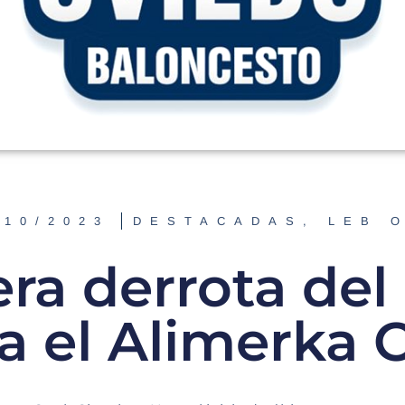
/10/2023
DESTACADAS
,
LEB 
ra derrota del
a el Alimerka