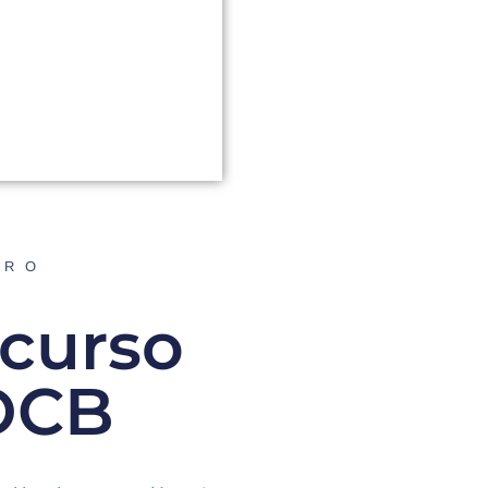
ORO
 curso
 OCB