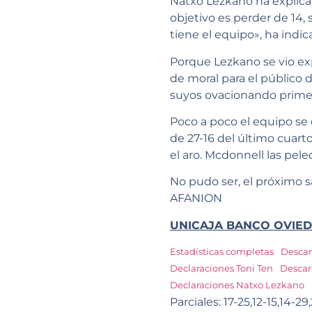
Natxo Lezkano ha explicad
objetivo es perder de 14, 
tiene el equipo», ha indic
Porque Lezkano se vio exp
de moral para el público 
suyos ovacionando primer
Poco a poco el equipo se c
de 27-16 del último cuart
el aro. Mcdonnell las pele
No pudo ser, el próximo 
AFANION
UNICAJA BANCO OVIED
Estadísticas completas
Desca
Declaraciones Toni Ten
Desca
Declaraciones Natxo Lezkano
Parciales: 17-25,12-15,14-29