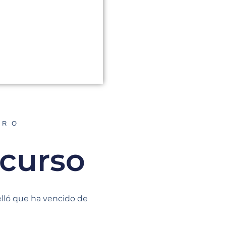
ORO
 curso
elló que ha vencido de