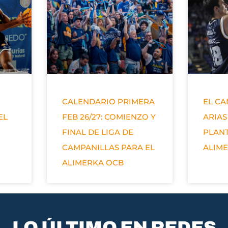
CALENDARIO PRIMERA
EL C
EL
FEB 26/27: COMIENZO Y
ARIAS
FINAL DE LIGA DE
PLANT
CAMPANILLAS PARA EL
ALIM
ALIMERKA OCB
LO ÚLTIMO EN REDES