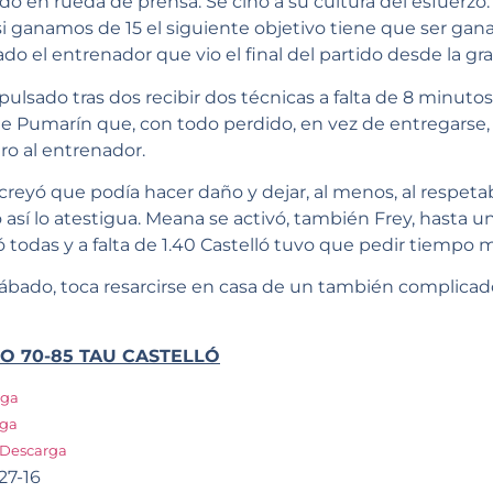
o en rueda de prensa. Se ciñó a su cultura del esfuerzo:
si ganamos de 15 el siguiente objetivo tiene que ser gana
ado el entrenador que vio el final del partido desde la gra
ulsado tras dos recibir dos técnicas a falta de 8 minutos
de Pumarín que, con todo perdido, en vez de entregarse, 
o al entrenador.
reyó que podía hacer daño y dejar, al menos, al respetabl
o así lo atestigua. Meana se activó, también Frey, hasta
ó todas y a falta de 1.40 Castelló tuvo que pedir tiempo 
sábado, toca resarcirse en casa de un también complicad
O 70-85 TAU CASTELLÓ
rga
rga
Descarga
,27-16