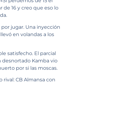
 «Si perdemos de 15 el
r de 16 y creo que eso lo
da.
 por jugar. Una inyección
llevó en volandas a los
e satisfecho. El parcial
 un desnortado Kamba vio
muerto por si las moscas.
o rival: CB Almansa con