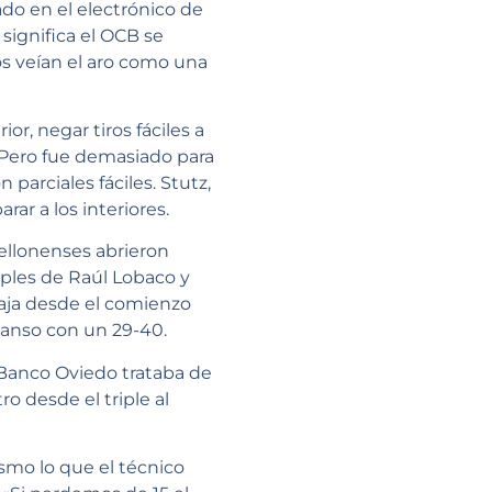
o en el electrónico de
 significa el OCB se
ros veían el aro como una
r, negar tiros fáciles a
. Pero fue demasiado para
arciales fáciles. Stutz,
ar a los interiores.
tellonenses abrieron
riples de Raúl Lobaco y
aja desde el comienzo
canso con un 29-40.
 Banco Oviedo trataba de
o desde el triple al
ismo lo que el técnico