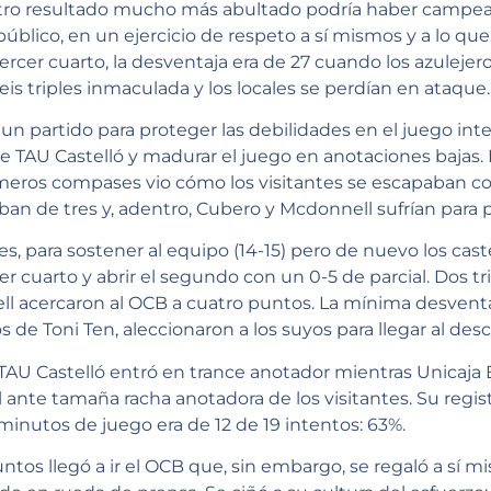
tro resultado mucho más abultado podría haber campead
público, en un ejercicio de respeto a sí mismos y a lo que
tercer cuarto, la desventaja era de 27 cuando los azuleje
seis triples inmaculada y los locales se perdían en ataque.
 partido para proteger las debilidades en el juego interio
de TAU Castelló y madurar el juego en anotaciones bajas
eros compases vio cómo los visitantes se escapaban con p
n de tres y, adentro, Cubero y Mcdonnell sufrían para par
s, para sostener al equipo (14-15) pero de nuevo los cas
er cuarto y abrir el segundo con un 0-5 de parcial. Dos t
l acercaron al OCB a cuatro puntos. La mínima desvent
de Toni Ten, aleccionaron a los suyos para llegar al des
, TAU Castelló entró en trance anotador mientras Unicaja
ante tamaña racha anotadora de los visitantes. Su registr
minutos de juego era de 12 de 19 intentos: 63%.
tos llegó a ir el OCB que, sin embargo, se regaló a sí m