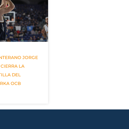
ANTERANO JORGE
 CIERRA LA
ILLA DEL
ERKA OCB