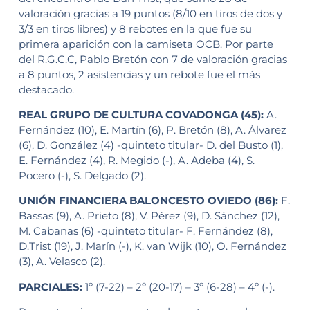
valoración gracias a 19 puntos (8/10 en tiros de dos y
3/3 en tiros libres) y 8 rebotes en la que fue su
primera aparición con la camiseta OCB. Por parte
del R.G.C.C, Pablo Bretón con 7 de valoración gracias
a 8 puntos, 2 asistencias y un rebote fue el más
destacado.
REAL GRUPO DE CULTURA COVADONGA (45):
A.
Fernández (10), E. Martín (6), P. Bretón (8), A. Álvarez
(6), D. González (4) -quinteto titular- D. del Busto (1),
E. Fernández (4), R. Megido (-), A. Adeba (4), S.
Pocero (-), S. Delgado (2).
UNIÓN FINANCIERA BALONCESTO OVIEDO (86):
F.
Bassas (9), A. Prieto (8), V. Pérez (9), D. Sánchez (12),
M. Cabanas (6) -quinteto titular- F. Fernández (8),
D.Trist (19), J. Marín (-), K. van Wijk (10), O. Fernández
(3), A. Velasco (2).
PARCIALES:
1º (7-22) – 2º (20-17) – 3º (6-28) – 4º (-).