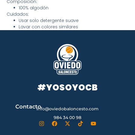
Composición:
100% algodón
Cuidados:
Usar solo detergente suave
Lavar con colores similares
#YOSOYOCB
Contacto
info@oviedobaloncesto.com
984 34 00 98