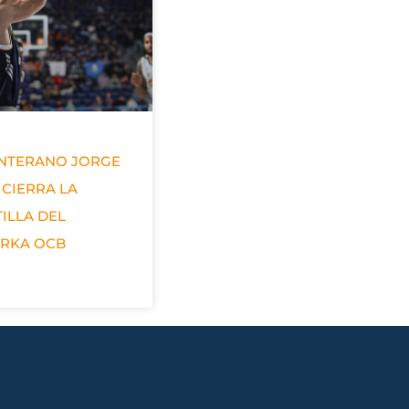
ANTERANO JORGE
 CIERRA LA
ILLA DEL
ERKA OCB