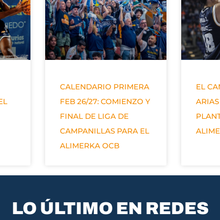
CALENDARIO PRIMERA
EL C
EL
FEB 26/27: COMIENZO Y
ARIAS
FINAL DE LIGA DE
PLANT
CAMPANILLAS PARA EL
ALIM
ALIMERKA OCB
LO ÚLTIMO EN REDES