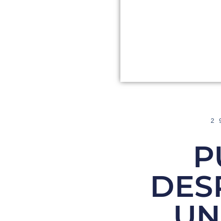
2
P
DES
UN