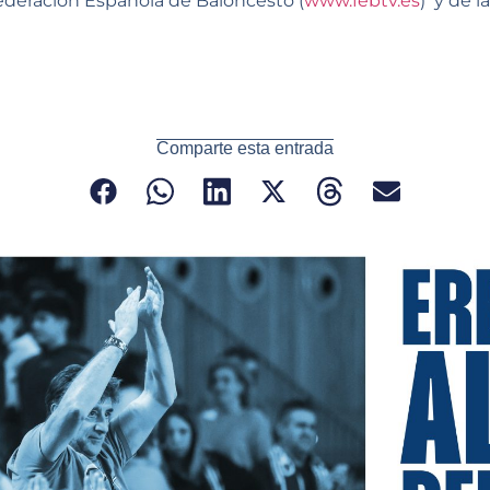
Federación Española de Baloncesto (
www.febtv.es
) y de l
Comparte esta entrada