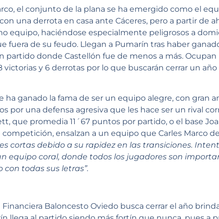
co, el conjunto de la plana se ha emergido como el equi
n una derrota en casa ante Cáceres, pero a partir de ah
o equipo, haciéndose especialmente peligrosos a domici
e fuera de su feudo. Llegan a Pumarín tras haber ganado
n partido donde Castellón fue de menos a más. Ocupan l
8 victorias y 6 derrotas por lo que buscarán cerrar un añ
e ha ganado la fama de ser un equipo alegre, con gran a
s por una defensa agresiva que les hace ser un rival co
tt, que promedia 11´67 puntos por partido, o el base Jo
 la competición, ensalzan a un equipo que Carles Marco 
s cortas debido a su rapidez en las transiciones. Intent
 equipo coral, donde todos los jugadores son important
o con todas sus letras”.
ón Financiera Baloncesto Oviedo busca cerrar el año brind
rín llega al partido siendo más fortín que nunca, pues a p