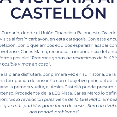
CASTELLÓN
 Pumarín, donde el Unión Financiera Baloncesto Oviedo re
visita al fortín carbayón, en esta categoría. Con este encu
petición, por lo que ambos equipos esperarán acabar con
ovetense, Carles Marco, reconoce la importancia del enc
forma posible: “
Tenemos ganas de resarcirnos de la últ
 posible y más en casa
”.
de la plana disfrutará, por primera vez en su historia, de
na temporada de ensueño con el objetivo principal de l
rse la primera vuelta, el Amics Castelló puede presumir
 ascenso. Procedente de la LEB Plata, Carles Marco lo def
ón: “
Es la revelación pues viene de la LEB Plata. Emp
ipos que más partidos gana fuera de casa… Será un riva
nos pondrá problemas”.