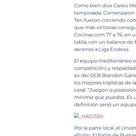
Como bien dice Carles Mar
temporada. Comenzaron co
Ten fueron creciendo com
que más victorias consigu
Cocinas.com 77 a 76, en u
tabla, con un balance de 
ascenso a Liga Endesa.
El equipo mediterráneo s
competición) y respaldado
ex del OCB Brandon Garre
los mejores triplistas de
coral: “
Juegan a posesione
mínima que puedas. Es un
definición seria un equip
Por la parte local, el Uni
afición. El fortín de Puma