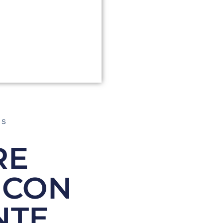
AS
RE
 CON
NTE