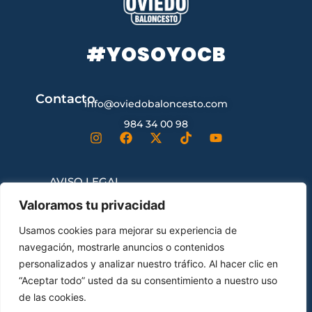
#YOSOYOCB
Contacto
info@oviedobaloncesto.com
984 34 00 98
AVISO LEGAL
Valoramos tu privacidad
CONDICIONES GENERALES DE
Usamos cookies para mejorar su experiencia de
CONTRATACIÓN
navegación, mostrarle anuncios o contenidos
personalizados y analizar nuestro tráfico. Al hacer clic en
“Aceptar todo” usted da su consentimiento a nuestro uso
ENVÍOS Y DEVOLUCIONES
de las cookies.