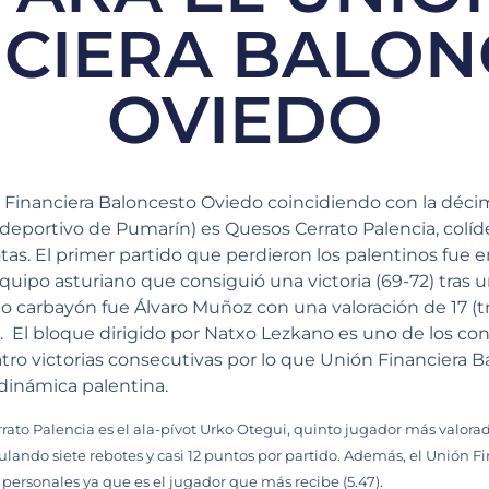
NCIERA BALON
OVIEDO
n Financiera Baloncesto Oviedo coincidiendo con la décim
olideportivo de Pumarín) es Quesos Cerrato Palencia, colíd
otas. El primer partido que perdieron los palentinos fue en
equipo asturiano que consiguió una victoria (69-72) tras
o carbayón fue Álvaro Muñoz con una valoración de 17 (t
). El bloque dirigido por Natxo Lezkano es uno de los c
tro victorias consecutivas por lo que Unión Financiera 
 dinámica palentina.
ato Palencia es el ala-pívot Urko Otegui, quinto jugador más valorad
lando siete rebotes y casi 12 puntos por partido. Además, el Unión 
s personales ya que es el jugador que más recibe (5.47).