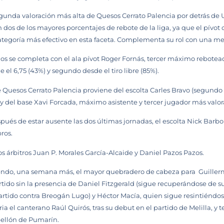
unda valoración más alta de Quesos Cerrato Palencia por detrás de Ur
s de los mayores porcentajes de rebote de la liga, ya que el pívot c
ategoría más efectivo en esta faceta. Complementa su rol con una med
inos se completa con el ala pívot Roger Fornás, tercer máximo rebotead
 el 6,75 (43%) y segundo desde el tiro libre (85%).
e Quesos Cerrato Palencia proviene del escolta Carles Bravo (segun
 del base Xavi Forcada, máximo asistente y tercer jugador más valora
pués de estar ausente las dos últimas jornadas, el escolta Nick Barbou
ros.
os árbitros Juan P. Morales García-Alcaide y Daniel Pazos Pazos.
siendo, una semana más, el mayor quebradero de cabeza para Guiller
tido sin la presencia de Daniel Fitzgerald (sigue recuperándose de su r
artido contra Breogán Lugo) y Héctor Macía, quien sigue resintiénd
ia el canterano Raúl Quirós, tras su debut en el partido de Melilla, y
bellón de Pumarín.