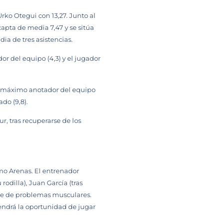
ko Otegui con 13,27. Junto al
apta de media 7,47 y se sitúa
ia de tres asistencias.
or del equipo (4,3) y el jugador
do máximo anotador del equipo
do (9,8).
r, tras recuperarse de los
mo Arenas. El entrenador
odilla), Juan García (tras
ose de problemas musculares.
 tendrá la oportunidad de jugar