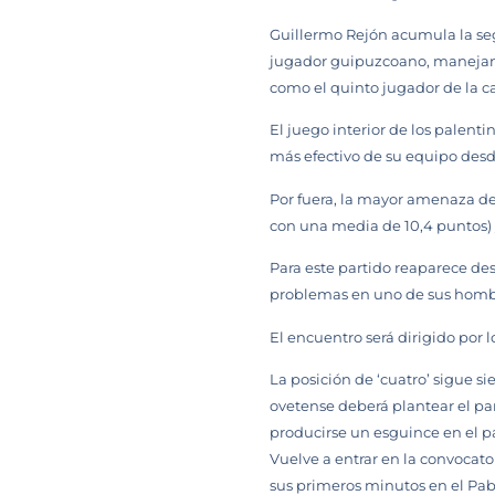
Guillermo Rejón acumula la seg
jugador guipuzcoano, manejan do
como el quinto jugador de la c
El juego interior de los palent
más efectivo de su equipo desde
Por fuera, la mayor amenaza d
con una media de 10,4 puntos) y
Para este partido reaparece des
problemas en uno de sus homb
El encuentro será dirigido por l
La posición de ‘cuatro’ sigue 
ovetense deberá plantear el par
producirse un esguince en el p
Vuelve a entrar en la convocator
sus primeros minutos en el Pa