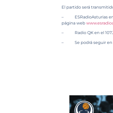
El partido será transmitid
– ESRadioAsturias en el 
página web
www.esradioa
– Radio QK en el 107.3
– Se podrá seguir en dir