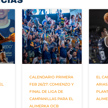
ICIAS
CALENDARIO PRIMERA
EL C
EL
FEB 26/27: COMIENZO Y
ARIAS
FINAL DE LIGA DE
PLANT
CAMPANILLAS PARA EL
ALIM
ALIMERKA OCB