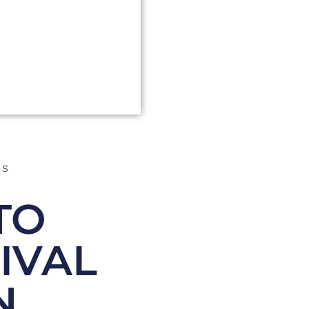
AS
TO
IVAL
N