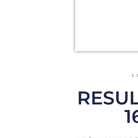
1
RESU
1