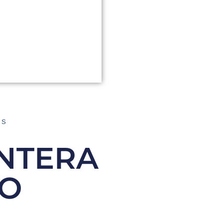
AS
NTERA
RO