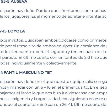
 55-5 AUSEVA
del parón navideño. Partido que afrontamos con mucha
de los jugadores. Es el momento de apretar e intentar a
7-15 LOYOLA
ipos invictos. Buscaban ambos colocarse como primeros. 
do por el ritmo alto de ambos equipos. Un comienzo de 
r todo el encuentro, pero el segundo y tercer cuarto de l
el partido. El último cuarto con un tanteo de 2-3 hizo qu
todas individualmente y colectivamente.
 INFANTIL MASCULINO “B”
el parón navideño en el que nuestro equipo salió con ga
rnos y mandar con un 6 – 16 en el primer cuarto. En el se
, bajamos el listón lo que nos hizo ir al descanso con empa
mos la exigencia y la agresividad, consiguiendo en este
aunque el cuarto terminó con un 26-41. Último cuarto de