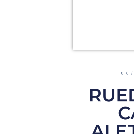
06
RUE
C
ALE