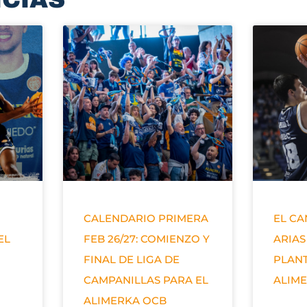
CALENDARIO PRIMERA
EL C
EL
FEB 26/27: COMIENZO Y
ARIAS
FINAL DE LIGA DE
PLANT
CAMPANILLAS PARA EL
ALIM
ALIMERKA OCB