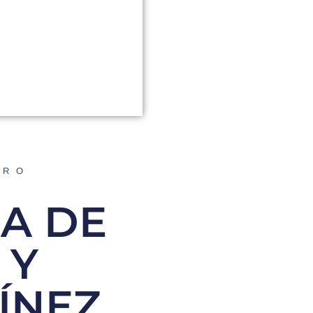
ORO
A DE
 Y
ÍNEZ