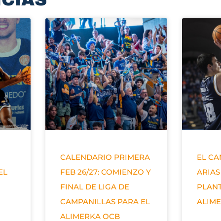
CALENDARIO PRIMERA
EL C
EL
FEB 26/27: COMIENZO Y
ARIAS
FINAL DE LIGA DE
PLANT
CAMPANILLAS PARA EL
ALIM
ALIMERKA OCB