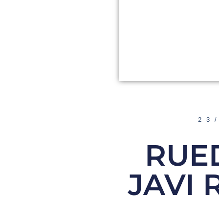
23
RUE
JAVI