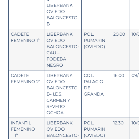
LIBERBANK
OVIEDO
BALONCESTO
B
CADETE
LIBERBANK
POL.
20.00
10/
FEMENINO 1ª
OVIEDO
PUMARIN
BALONCESTO-
(OVIEDO)
CAU –
FODEBA
NEGRO
CADETE
LIBERBANK
COL.
16.00
09/
FEMENINO 2ª
OVIEDO
PALACIO
BALONCESTO
DE
B- I.E.S.
GRANDA
CARMEN Y
SEVERO
OCHOA
INFANTIL
LIBERBANK
POL.
12.30
10/
FEMENINO
OVIEDO
PUMARIN
1ª
BALONCESTO-
(OVIEDO)