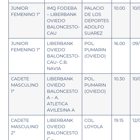
JUNIOR
IMQ FODEBA
PALACIO
10.00
10/
FEMENINO 1º
– LIBERBANK
DE LOS
OVIEDO
DEPORTES
BALONCESTO-
ADOLFO
CAU
SUAREZ
JUNIOR
LIBERBANK
POL.
16.00
09/
FEMENINO 1ª
OVIEDO
PUMARIN
BALONCESTO-
(OVIEDO)
CAU- C.B.
NAVIA
CADETE
LIBERBANK
POL.
10.30
10/
MASCULINO
OVIEDO
PUMARIN
1ª
BALONCESTO
(OVIEDO)
A – A.
ATLETICA
AVILESINA A
CADETE
LIBERBANK
COL.
19.15
12/
MASCULINO
OVIEDO
LOYOLA
2ª
BALONCESTO
C –