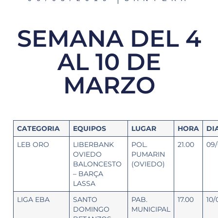
SEMANA DEL 4
AL 10 DE
MARZO
CATEGORIA
EQUIPOS
LUGAR
HORA
DI
LEB ORO
LIBERBANK
POL.
21.00
09/
OVIEDO
PUMARIN
BALONCESTO
(OVIEDO)
– BARÇA
LASSA
LIGA EBA
SANTO
PAB.
17.00
10/
DOMINGO
MUNICIPAL