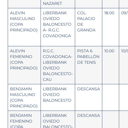
NAZARET
ALEVIN
LIBERBANK
COL.
18.00
09/
MASCULINO
OVIEDO
PALACIO
(COPA
BALONCESTO
DE
PRINCIPADO)
A- R.G.C.
GRANDA
COVADONGA
ALEVIN
R.G.C.
PISTA 6
10.00
10/
FEMENINO
COVADONGA-
PABELLÓN
(COPA
LIBERBANK
DE TENIS
PRINCIPADO)
OVIEDO
BALONCESTO-
CAU
BENJAMIN
LIBERBANK
DESCANSA
MASCULINO
OVIEDO
(COPA
BALONCESTO
PRINCIPADO)
BENJAMIN
LIBERBANK
DESCANSA
FEMENINO
OVIEDO
(COPA
BALONCESTO-