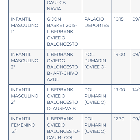
CAU- CB
NAVIA
INFANTIL
GIJON
PALACIO
10.15
09/
MASCULINO
BASKET 2015-
DEPORTES
1ª
LIBERBANK
OVIEDO
BALONCESTO
INFANTIL
LIBERBANK
POL.
14.00
09/
MASCULINO
OVIEDO
PUMARIN
2ª
BALONCESTO
(OVIEDO)
B- ART-CHIVO
AZUL
INFANTIL
LIBERBANK
POL.
19.00
14/
MASCULINO
OVIEDO
PUMARIN
2ª
BALONCESTO
(OVIEDO)
C- AUSEVA B
INFANTIL
LIBERBANK
POL.
12.30
09/
FEMENINO
OVIEDO
PUMARIN
2ª
BALONCESTO-
(OVIEDO)
CAU B- COL.