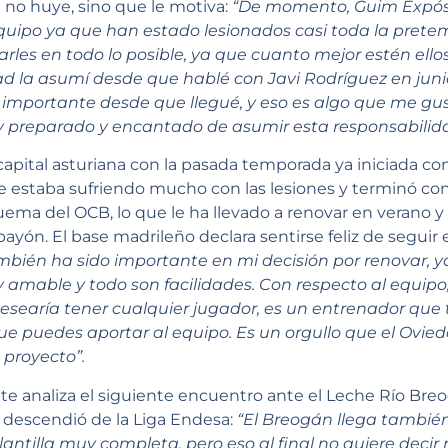
 no huye, sino que le motiva:
“De momento, Guim Expósi
equipo ya que han estado lesionados casi toda la prete
les en todo lo posible, ya que cuanto mejor estén ellos,
ad la asumí desde que hablé con Javi Rodríguez en junio
importante desde que llegué, y eso es algo que me gust
y preparado y encantado de asumir esta responsabilida
 capital asturiana con la pasada temporada ya iniciada co
 estaba sufriendo mucho con las lesiones y terminó co
uema del OCB, lo que le ha llevado a renovar en verano 
ayón. El base madrileño declara sentirse feliz de seguir
ambién ha sido importante en mi decisión por renovar,
 amable y todo son facilidades. Con respecto al equipo
esearía tener cualquier jugador, es un entrenador que 
e puedes aportar al equipo. Es un orgullo que el Ovie
 proyecto”.
te analiza el siguiente encuentro ante el Leche Río Bre
descendió de la Liga Endesa:
“El Breogán llega también
ntilla muy completa, pero eso al final no quiere decir