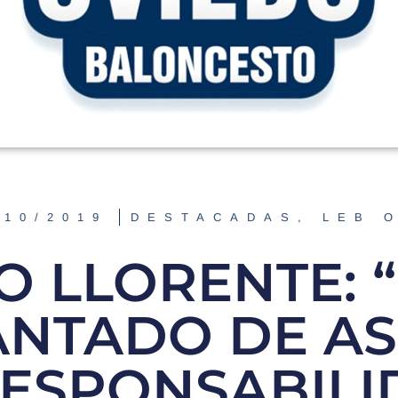
/10/2019
DESTACADAS
,
LEB 
O LLORENTE: 
NTADO DE A
RESPONSABILI