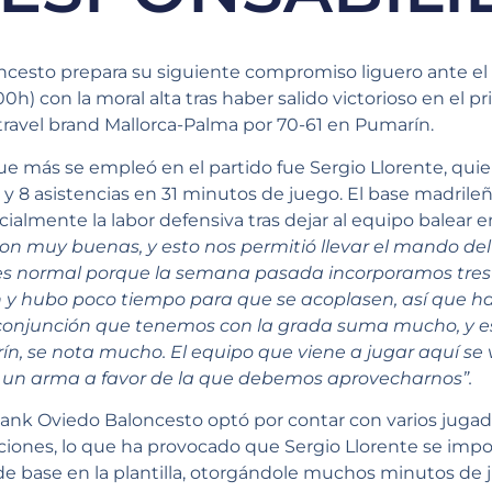
ncesto prepara su siguiente compromiso liguero ante e
00h) con la moral alta tras haber salido victorioso en el 
travel brand Mallorca-Palma por 70-61 en Pumarín.
ue más se empleó en el partido fue Sergio Llorente, qui
y 8 asistencias en 31 minutos de juego. El base madrileñ
ialmente la labor defensiva tras dejar al equipo balear e
on muy buenas, y esto nos permitió llevar el mando del
 es normal porque la semana pasada incorporamos tres
n y hubo poco tiempo para que se acoplasen, así que h
 conjunción que tenemos con la grada suma mucho, y e
, se nota mucho. El equipo que viene a jugar aquí se 
un arma a favor de la que debemos aprovecharnos”.
bank Oviedo Baloncesto optó por contar con varios jugad
iciones, lo que ha provocado que Sergio Llorente se im
de base en la plantilla, otorgándole muchos minutos de 