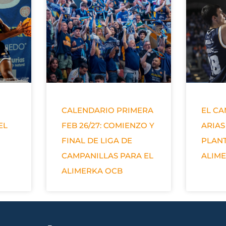
CALENDARIO PRIMERA
EL C
EL
FEB 26/27: COMIENZO Y
ARIAS
FINAL DE LIGA DE
PLANT
CAMPANILLAS PARA EL
ALIM
ALIMERKA OCB