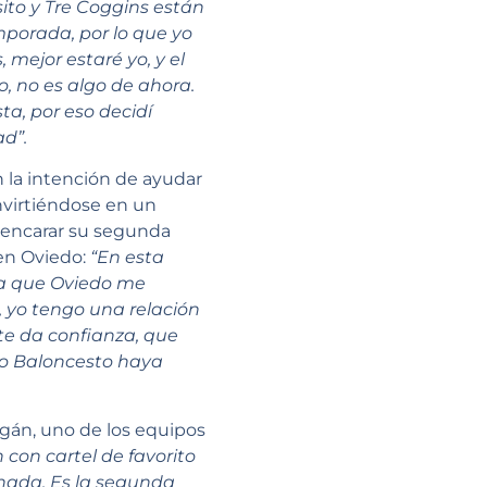
to y Tre Coggins están
mporada, por lo que yo
 mejor estaré yo, y el
, no es algo de ahora.
a, por eso decidí
d”.
n la intención de ayudar
nvirtiéndose en un
y encarar su segunda
 en Oviedo:
“En esta
 ya que Oviedo me
, yo tengo una relación
te da confianza, que
do Baloncesto haya
ogán, uno de los equipos
 con cartel de favorito
 nada. Es la segunda