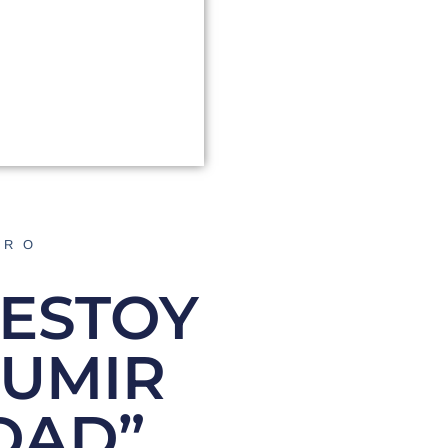
ORO
“ESTOY
SUMIR
DAD”