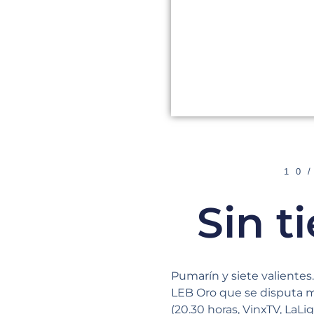
10
Sin t
Pumarín y siete valientes
LEB Oro que se disputa 
(20.30 horas, VinxTV, LaL