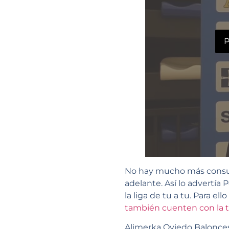
P
No hay mucho más consuelo 
adelante. Así lo advertía
la liga de tu a tu. Para 
también cuenten con la t
Alimerka Oviedo Balonce