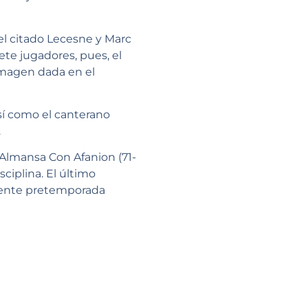
el citado Lecesne y Marc
ete jugadores, pues, el
 imagen dada en el
sí como el canterano
.
 Almansa Con Afanion (71-
ciplina. El último
iente pretemporada