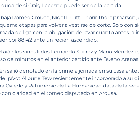
 duda de si Craig Lecesne puede ser de la partida.
aja Romeo Crouch, Nigel Pruitt, Thorir Thorbjarnarson, 
 quema etapas para volver a vestirse de corto. Solo con si
nada de liga con la obligación de lavar cuanto antes la
aer por 88-42 ante un recién ascendido.
etarán los vinculados Fernando Suárez y Mario Méndez a
uso de minutos en el anterior partido ante Bueno Arenas
ién salió derrotado en la primera jornada en su casa ante
del pívot Alioune Tew recientemente incorporado a su dis
ka Oviedo y Patrimonio de La Humanidad data de la rec
con claridad en el torneo disputado en Arousa.