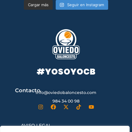
Cargar más
Seguir en Instagram
#YOSOYOCB
Contacto
info@oviedobaloncesto.com
984 34 00 98
AVISO LEGAL