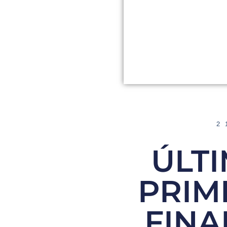
2
ÚLTI
PRIM
FINA