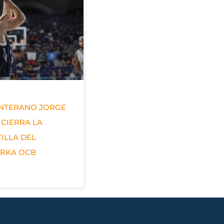
ANTERANO JORGE
 CIERRA LA
ILLA DEL
ERKA OCB