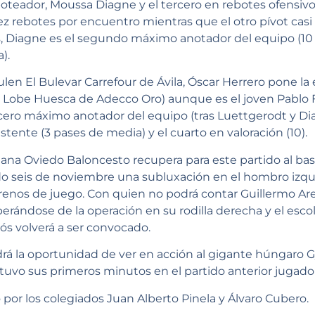
oteador, Moussa Diagne y el tercero en rebotes ofensivo
ez rebotes por encuentro mientras que el otro pívot casi 
, Diagne es el segundo máximo anotador del equipo (10 p
).
en El Bulevar Carrefour de Ávila, Óscar Herrero pone la 
l Lobe Huesca de Adecco Oro) aunque es el joven Pablo
tercero máximo anotador del equipo (tras Luettgerodt y 
stente (3 pases de media) y el cuarto en valoración (10).
riana Oviedo Baloncesto recupera para este partido al b
do seis de noviembre una subluxación en el hombro izq
rrenos de juego. Con quien no podrá contar Guillermo Are
erándose de la operación en su rodilla derecha y el escol
irós volverá a ser convocado.
rá la oportunidad de ver en acción al gigante húngaro G
uvo sus primeros minutos en el partido anterior jugado 
 por los colegiados Juan Alberto Pinela y Álvaro Cubero.