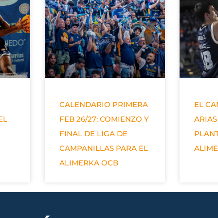
CALENDARIO PRIMERA
EL C
EL
FEB 26/27: COMIENZO Y
ARIAS
FINAL DE LIGA DE
PLANT
CAMPANILLAS PARA EL
ALIM
ALIMERKA OCB