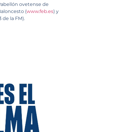
 Pabellón ovetense de
Baloncesto (
www.feb.es
) y
 de la FM).