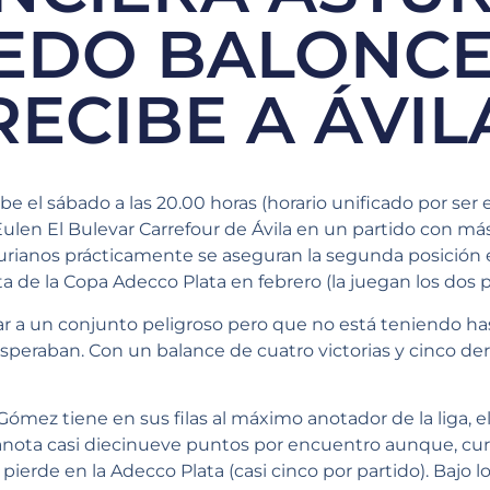
EDO BALONC
RECIBE A ÁVIL
e el sábado a las 20.00 horas (horario unificado por ser 
Eulen El Bulevar Carrefour de Ávila en un partido con m
urianos prácticamente se aseguran la segunda posición en 
uta de la Copa Adecco Plata en febrero (la juegan los dos p
ar a un conjunto peligroso pero que no está teniendo h
eraban. Con un balance de cuatro victorias y cinco derr
mez tiene en sus filas al máximo anotador de la liga, e
anota casi diecinueve puntos por encuentro aunque, cu
erde en la Adecco Plata (casi cinco por partido). Bajo lo