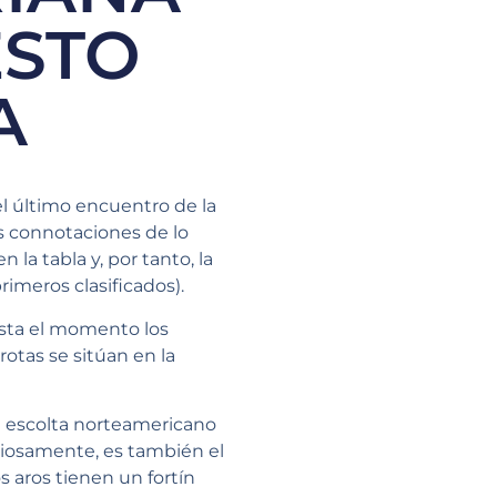
ESTO
A
el último encuentro de la
ás connotaciones de lo
la tabla y, por tanto, la
rimeros clasificados).
asta el momento los
otas se sitúan en la
l escolta norteamericano
riosamente, es también el
s aros tienen un fortín