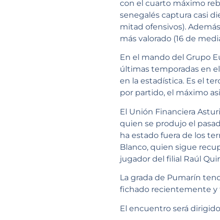
con el cuarto máximo reb
senegalés captura casi di
mitad ofensivos). Además
más valorado (16 de media
En el mando del Grupo Eul
últimas temporadas en e
en la estadística. Es el 
por partido, el máximo asi
El Unión Financiera Astu
quien se produjo el pasa
ha estado fuera de los te
Blanco, quien sigue recup
jugador del filial Raúl Qu
La grada de Pumarín tend
fichado recientemente y t
El encuentro será dirigido