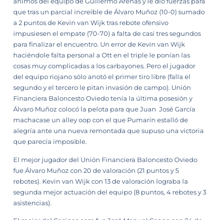
ánimos del equipo de Guillermo Arenas y le dio fuerzas para
que tras un parcial increíble de Álvaro Muñoz (10-0) sumado
a 2 puntos de Kevin van Wijk tras rebote ofensivo
impusiesen el empate (70-70) a falta de casi tres segundos
para finalizar el encuentro. Un error de Kevin van Wijk
haciéndole falta personal a Ott en el triple le ponían las
cosas muy complicadas a los carbayones. Pero el jugador
del equipo riojano sólo anotó el primer tiro libre (falla el
segundo y el tercero le pitan invasión de campo). Unión
Financiera Baloncesto Oviedo tenía la última posesión y
Álvaro Muñoz colocó la pelota para que Juan José García
machacase un alley oop con el que Pumarín estalló de
alegría ante una nueva remontada que supuso una victoria
que parecía imposible.
El mejor jugador del Unión Financiera Baloncesto Oviedo
fue Álvaro Muñoz con 20 de valoración (21 puntos y 5
rebotes). Kevin van Wijk con 13 de valoración lograba la
segunda mejor actuación del equipo (8 puntos, 4 rebotes y 3
asistencias).