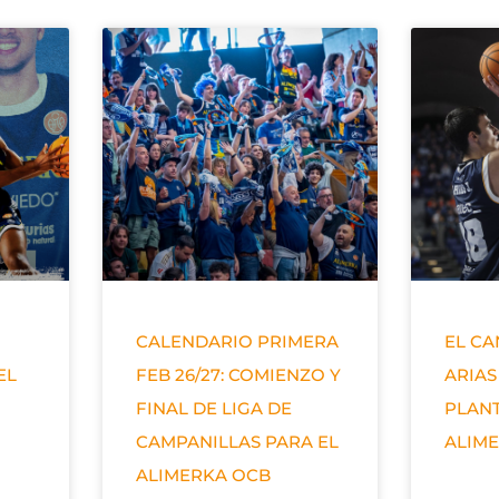
CALENDARIO PRIMERA
EL C
EL
FEB 26/27: COMIENZO Y
ARIAS
FINAL DE LIGA DE
PLANT
CAMPANILLAS PARA EL
ALIM
ALIMERKA OCB