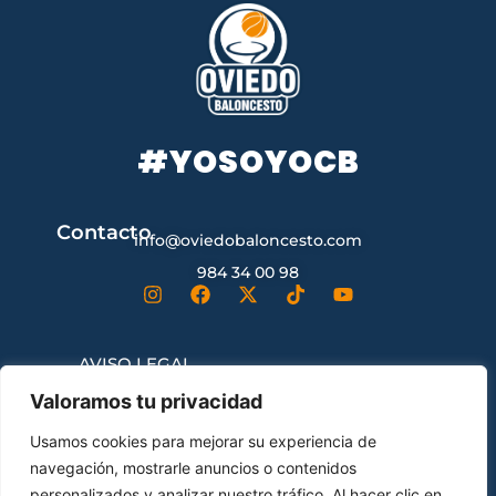
#YOSOYOCB
Contacto
info@oviedobaloncesto.com
984 34 00 98
AVISO LEGAL
Valoramos tu privacidad
CONDICIONES GENERALES DE
Usamos cookies para mejorar su experiencia de
CONTRATACIÓN
navegación, mostrarle anuncios o contenidos
personalizados y analizar nuestro tráfico. Al hacer clic en