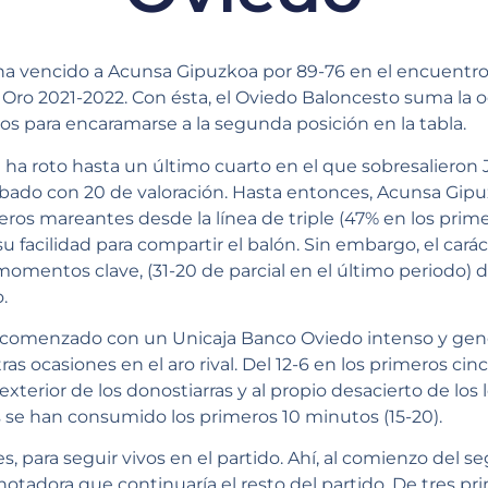
ha vencido a Acunsa Gipuzkoa por 89-76 en el encuentro
Oro 2021-2022. Con ésta, el Oviedo Baloncesto suma la oc
os para encaramarse a la segunda posición en la tabla.
e ha roto hasta un último cuarto en el que sobresalieron J
ado con 20 de valoración. Hasta entonces, Acunsa Gipu
eros mareantes desde la línea de triple (47% en los prim
 su facilidad para compartir el balón. Sin embargo, el car
 momentos clave, (31-20 de parcial en el último periodo)
.
ha comenzado con un Unicaja Banco Oviedo intenso y gen
tras ocasiones en el aro rival. Del 12-6 en los primeros c
 exterior de los donostiarras y al propio desacierto de los l
s se han consumido los primeros 10 minutos (15-20).
 para seguir vivos en el partido. Ahí, al comienzo del se
otadora que continuaría el resto del partido. De tres p