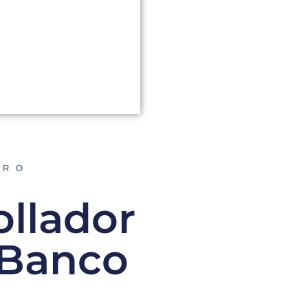
ORO
ollador
 Banco