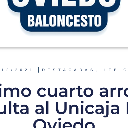
/12/2021
DESTACADAS
,
LEB 
imo cuarto arr
ulta al Unicaja
Oviedo