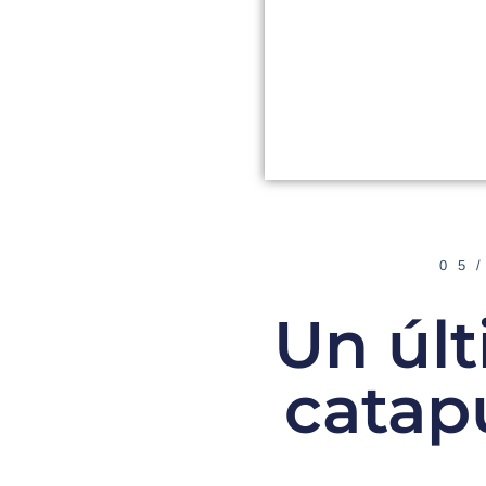
05
Un últ
catap