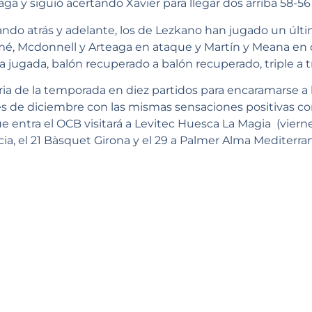
a y siguió acertando Xavier para llegar dos arriba 58-56 
ndo atrás y adelante, los de Lezkano han jugado un últ
lomé, Mcdonnell y Arteaga en ataque y Martín y Meana en
 jugada, balón recuperado a balón recuperado, triple a tr
ia de la temporada en diez partidos para encaramarse a la
 de diciembre con las mismas sensaciones positivas co
entra el OCB visitará a Levitec Huesca La Magia (viernes
cia, el 21 Bàsquet Girona y el 29 a Palmer Alma Mediterr