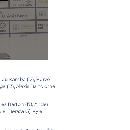
thieu Kamba (12), Herve
ga (13), Alexis Bartolomé
les Barton (17), Ander
ier Beraza (3), Kyle
minado con 5 personales