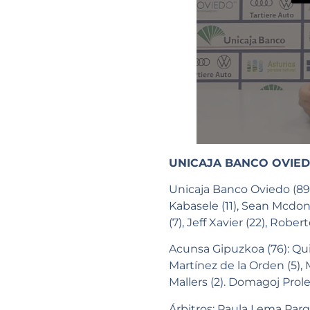
UNICAJA BANCO OVIED
Unicaja Banco Oviedo (89):
Kabasele (11), Sean Mcdonn
(7), Jeff Xavier (22), Rob
Acunsa Gipuzkoa (76): Quin
Martínez de la Orden (5), M
Mallers (2). Domagoj Prolet
Árbitros: Paula Lema Par