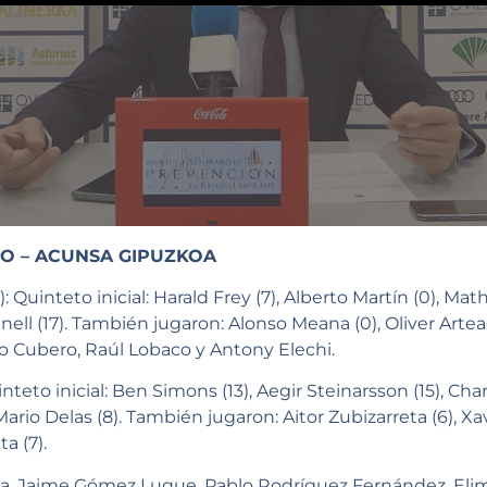
O – ACUNSA GIPUZKOA
 Quinteto inicial: Harald Frey (7), Alberto Martín (0), Ma
ell (17). También jugaron: Alonso Meana (0), Oliver Artea
erto Cubero, Raúl Lobaco y Antony Elechi.
teto inicial: Ben Simons (13), Aegir Steinarsson (15), Char
ario Delas (8). También jugaron: Aitor Zubizarreta (6), Xav
a (7).
ga, Jaime Gómez Luque, Pablo Rodríguez Fernández. Eli