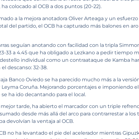
 ha colocado al OCB a dos puntos (20-22).
 sumado a la mejora anotadora Oliver Arteaga y un esfuerzo
total del partido, el OCB ha capturado más balones en aro
rras seguían anotando con facilidad con la tripla Simmo
23-33 a 4.45 que ha obligado a Lezkano a pedir tiempo mue
destello individual como un contraataque de Kamba han
el descanso: 32-38.
caja Banco Oviedo se ha parecido mucho más a la versión
y Leyma Coruña. Mejorando porcentajes e imponiendo el
 se ha ido decantando para el local.
 mejor tarde, ha abierto el marcador con un triple refre
umado desde más allá del arco para contrarrestar a los ti
 devolvían la ventaja al OCB.
OCB no ha levantado el pie del acelerador mientras Gipuz