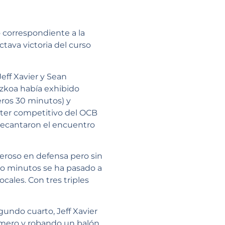
 correspondiente a la
tava victoria del curso
eff Xavier y Sean
zkoa había exhibido
eros 30 minutos) y
ácter competitivo del OCB
 decantaron el encuentro
eroso en defensa pero sin
inco minutos se ha pasado a
ocales. Con tres triples
gundo cuarto, Jeff Xavier
rimero y robando un balón