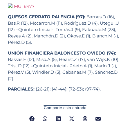
QUESOS CERRATO PALENCIA (97):
Barnes.D (16),
Bas.R (12), Mccarron.M (11), Rodríguez.D (4), Utegui.U
(12) –Quinteto Inicial- Tomás.J (9), Fakuade.M (23),
Reyes.A (2), Manchón.D (2), Okoye.E (1), Blanch.M (-),
Pérez.D (5).
UNIÓN FINANCIERA BALONCESTO OVIEDO (74):
Bassas.F (12), Miso.A (5), Hearst.Z (17), van Wijk.K (10),
Trist.D (12) –Quinteto Inicial- Prieto.A (1), Marín.J (-),
Pérez.V (5), Windler.D (3), Cabanas.M (7), Sánchez.D
(2).
PARCIALES:
(26-21); (41-44); (72-53); (97-74).
Comparte esta entrada