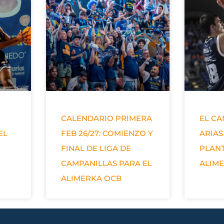
CALENDARIO PRIMERA
EL C
EL
FEB 26/27: COMIENZO Y
ARIAS
FINAL DE LIGA DE
PLANT
CAMPANILLAS PARA EL
ALIM
ALIMERKA OCB