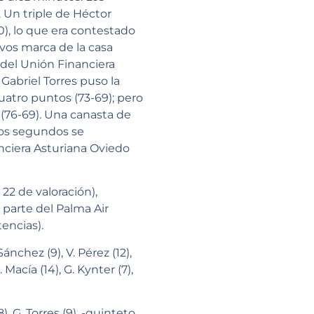
 Un triple de Héctor
0), lo que era contestado
vos marca de la casa
 del Unión Financiera
abriel Torres puso la
uatro puntos (73-69); pero
(76-69). Una canasta de
mos segundos se
nciera Asturiana Oviedo
 22 de valoración),
r parte del Palma Air
encias).
Sánchez (9), V. Pérez (12),
. Macía (14), G. Kynter (7),
8), G. Torres (9), -quinteto