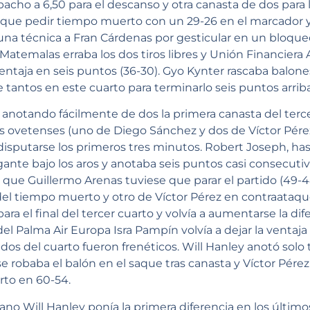
acho a 6,50 para el descanso y otra canasta de dos para l
que pedir tiempo muerto con un 29-26 en el marcador y 5
, una técnica a Fran Cárdenas por gesticular en un bloque
Matemalas erraba los dos tiros libres y Unión Financiera
ntaja en seis puntos (36-30). Gyo Kynter rascaba balones
 tantos en este cuarto para terminarlo seis puntos arriba
a anotando fácilmente de dos la primera canasta del terce
os ovetenses (uno de Diego Sánchez y dos de Víctor Pérez
disputarse los primeros tres minutos. Robert Joseph, h
gante bajo los aros y anotaba seis puntos casi consecuti
que Guillermo Arenas tuviese que parar el partido (49-48
el tiempo muerto y otro de Víctor Pérez en contraataqu
a el final del tercer cuarto y volvía a aumentarse la difer
r del Palma Air Europa Isra Pampín volvía a dejar la ventaj
dos del cuarto fueron frenéticos. Will Hanley anotó solo 
 robaba el balón en el saque tras canasta y Víctor Pérez 
rto en 60-54.
o Will Hanley ponía la primera diferencia en los último