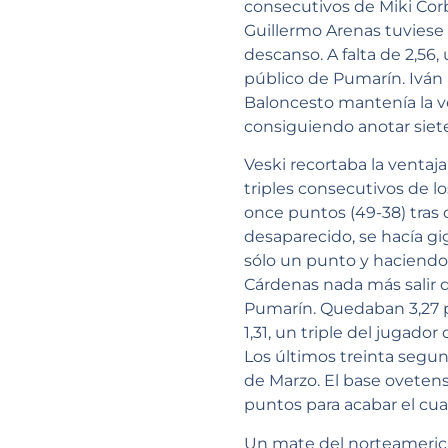
consecutivos de Miki Corb
Guillermo Arenas tuviese 
descanso. A falta de 2,56
público de Pumarín. Iván 
Baloncesto mantenía la ve
consiguiendo anotar siete
Veski recortaba la ventaj
triples consecutivos de l
once puntos (49-38) tras 
desaparecido, se hacía gi
sólo un punto y haciendo 
Cárdenas nada más salir d
Pumarín. Quedaban 3,27 par
1,31, un triple del jugado
Los últimos treinta segun
de Marzo. El base ovetense
puntos para acabar el cua
Un mate del norteamerican