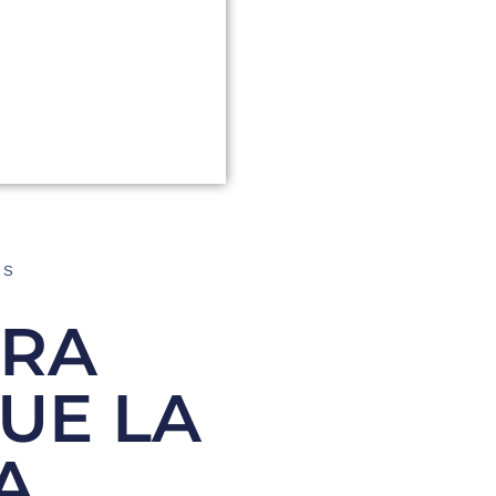
AS
ERA
UE LA
A