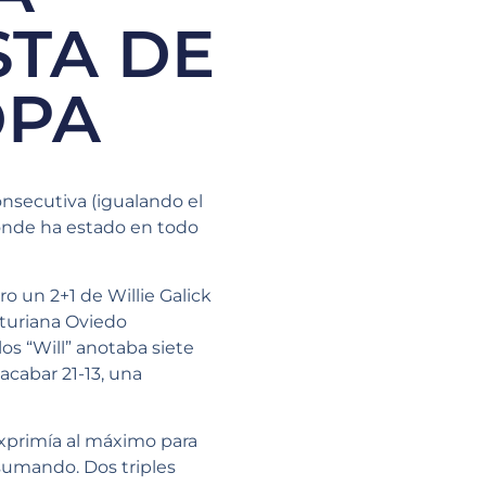
STA DE
OPA
onsecutiva (igualando el
onde ha estado en todo
ro un 2+1 de Willie Galick
sturiana Oviedo
s “Will” anotaba siete
acabar 21-13, una
exprimía al máximo para
 sumando. Dos triples