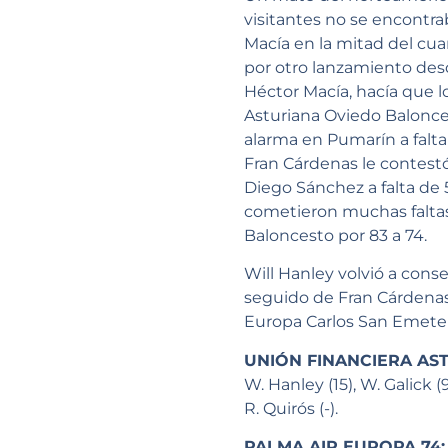
visitantes no se encontra
Macía en la mitad del cua
por otro lanzamiento des
Héctor Macía, hacía que l
Asturiana Oviedo Balonce
alarma en Pumarín a falta
Fran Cárdenas le contestó
Diego Sánchez a falta de
cometieron muchas faltas
Baloncesto por 83 a 74.
Will Hanley volvió a conse
seguido de Fran Cárdenas (
Europa Carlos San Emeterio
UNIÓN FINANCIERA AS
W. Hanley (15), W. Galick (9)
R. Quirós (-).
PALMA AIR EUROPA 74: