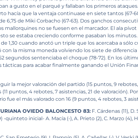
ban a gusto en el parqué y fallaban los primeros ataques.
rto hacía que la ventaja continuase en siete tantos (67-6
de 6,75 de Miki Corbacho (67-63). Dos ganchos consecuti
os mallorquines no se fuesen en el marcador. El ala pívot
sto se estaba creciendo conforme pasaban los minutos. G
 de 1,30 cuando anotó un triple que los acercaba a sólo c
 con la misma moneda volviendo los siete de diferencia 
 52 segundos sentenciaba el choque (78-72). En los últi
 tácticas para acabar finalmente ganando el Unión Fina
guir la mejor valoración del partido (15 puntos, 9 rebotes,
11 puntos, 4 rebotes, 7 asistencias, 21 de valoración). Po
 fue el más valorado con 16 (9 puntos, 4 rebotes, 3 asist
TURIANA OVIEDO BALONCESTO 83:
F. Cárdenas (11), D. 
 -quinteto inicial- A. Macía (-), A. Prieto (2), C. Marzo (4), H
C. San Emeterio (9), I. Pampín (5), A. Cañellas (-), V. Veski (