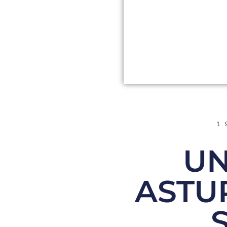
1
UN
ASTU