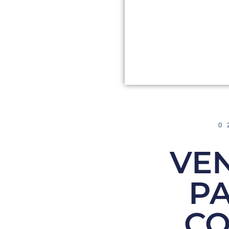
0
VE
P
CO