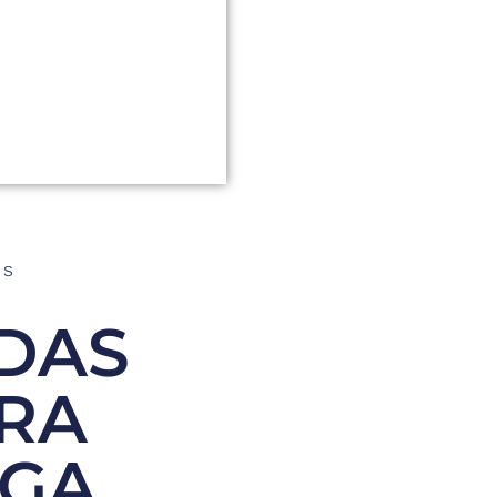
AS
DAS
RA
AGA