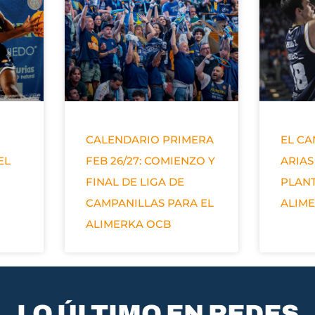
CALENDARIO PRIMERA
EL C
EL
FEB 26/27: COMIENZO Y
ARIAS
FINAL DE LIGA DE
PLANT
CAMPANILLAS PARA EL
ALIM
ALIMERKA OCB
LO ÚLTIMO EN REDES