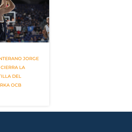
ANTERANO JORGE
 CIERRA LA
ILLA DEL
ERKA OCB