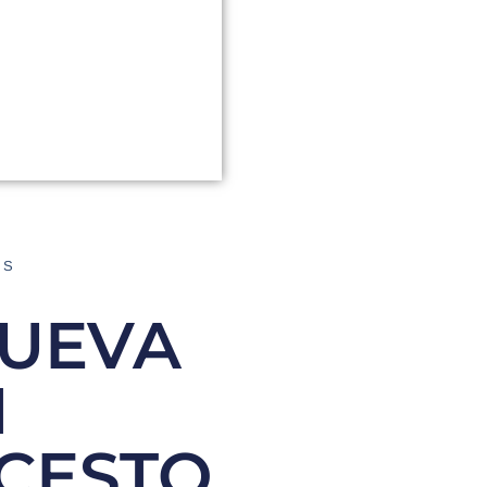
AS
NUEVA
N
CESTO