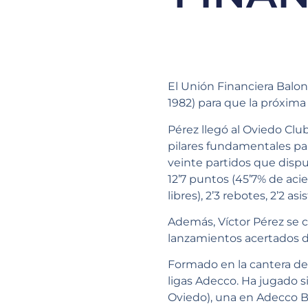
El Unión Financiera Balon
1982) para que la próxima
Pérez llegó al Oviedo Clu
pilares fundamentales pa
veinte partidos que disp
12’7 puntos (45’7% de acie
libres), 2’3 rebotes, 2’2 as
Además, Víctor Pérez se c
lanzamientos acertados de
Formado en la cantera del 
ligas Adecco. Ha jugado si
Oviedo), una en Adecco Br