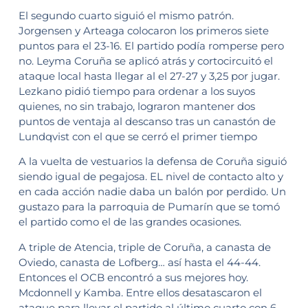
El segundo cuarto siguió el mismo patrón.
Jorgensen y Arteaga colocaron los primeros siete
puntos para el 23-16. El partido podía romperse pero
no. Leyma Coruña se aplicó atrás y cortocircuitó el
ataque local hasta llegar al el 27-27 y 3,25 por jugar.
Lezkano pidió tiempo para ordenar a los suyos
quienes, no sin trabajo, lograron mantener dos
puntos de ventaja al descanso tras un canastón de
Lundqvist con el que se cerró el primer tiempo
A la vuelta de vestuarios la defensa de Coruña siguió
siendo igual de pegajosa. EL nivel de contacto alto y
en cada acción nadie daba un balón por perdido. Un
gustazo para la parroquia de Pumarín que se tomó
el partido como el de las grandes ocasiones.
A triple de Atencia, triple de Coruña, a canasta de
Oviedo, canasta de Lofberg… así hasta el 44-44.
Entonces el OCB encontró a sus mejores hoy.
Mcdonnell y Kamba. Entre ellos desatascaron el
ataque para llevar el partido al último cuarto con 6