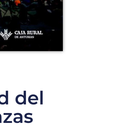
d del
azas