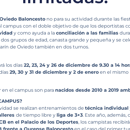
Oviedo Baloncesto
no para su actividad durante las fie
l campus con el doble objetivo de que los deportistas 
vidad
y como ayuda a la
conciliación a las familias
dura
n dos grupos de edad, canasta grande y pequeña y se cele
arín de Oviedo también en dos turnos.
rá los días
22, 23, 24 y 26 de diciembre de 9.30 a 14 hor
días
29, 30 y 31 de diciembre y 2 de enero
en el mismo h
ar en el campus son para
nacidos desde 2010 a 2019 amb
 CAMPUS?
idad se realizan entrenamientos de
técnica individual
alleres
de tiempo libre y
liga de 3×3
. Este año, además,
CB en el Palacio de los Deportes
, los campistas recibir
28 frente a Ourense Baloncesto
en el caso del primer tu