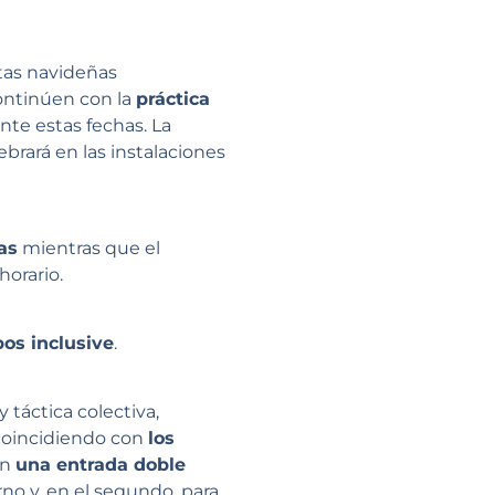
stas navideñas
continúen con la
práctica
nte estas fechas. La
brará en las instalaciones
as
mientras que el
orario.
os inclusive
.
y táctica colectiva,
 coincidiendo con
los
án
una entrada doble
rno y, en el segundo, para