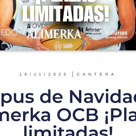
18/11/2025
CANTERA
us de Navida
merka OCB ¡Pl
limitadas!