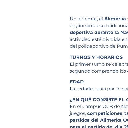
Un año más, el
Alimerka 
organizando su tradiciona
deportiva durante la Na
actividad está dividida e
del polideportivo de Pum
T
URNOS Y HORARIOS
El primer turno se celebra
segundo comprende los 
EDAD
Las edades para particip
¿EN QUÉ CONSISTE EL
En el Campus OCB de Nav
juegos,
competiciones
,
t
partidos del Alimerka O
para el partido del día 