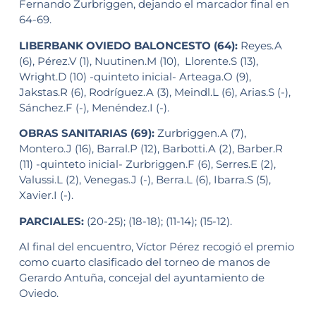
Fernando Zurbriggen, dejando el marcador final en
64-69.
LIBERBANK OVIEDO BALONCESTO (64):
Reyes.A
(6), Pérez.V (1), Nuutinen.M (10), Llorente.S (13),
Wright.D (10) -quinteto inicial- Arteaga.O (9),
Jakstas.R (6), Rodríguez.A (3), Meindl.L (6), Arias.S (-),
Sánchez.F (-), Menéndez.I (-).
OBRAS SANITARIAS (69):
Zurbriggen.A (7),
Montero.J (16), Barral.P (12), Barbotti.A (2), Barber.R
(11) -quinteto inicial- Zurbriggen.F (6), Serres.E (2),
Valussi.L (2), Venegas.J (-), Berra.L (6), Ibarra.S (5),
Xavier.I (-).
PARCIALES:
(20-25); (18-18); (11-14); (15-12).
Al final del encuentro, Víctor Pérez recogió el premio
como cuarto clasificado del torneo de manos de
Gerardo Antuña, concejal del ayuntamiento de
Oviedo.