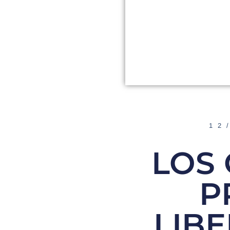
12
LOS
P
LIB