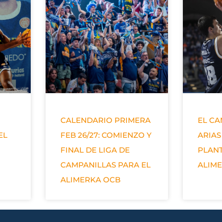
CALENDARIO PRIMERA
EL C
EL
FEB 26/27: COMIENZO Y
ARIAS
FINAL DE LIGA DE
PLANT
CAMPANILLAS PARA EL
ALIM
ALIMERKA OCB