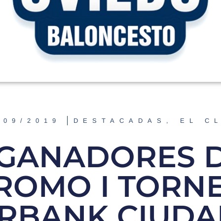
/09/2019
DESTACADAS
,
EL C
 GANADORES D
ROMO I TORN
ERBANK CIUDA