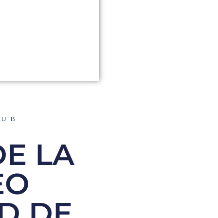
LUB
E LA
EO
D DE