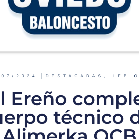
/07/2024
DESTACADAS
,
LEB 
l Ereño comple
uerpo técnico d
Alimerka OCB