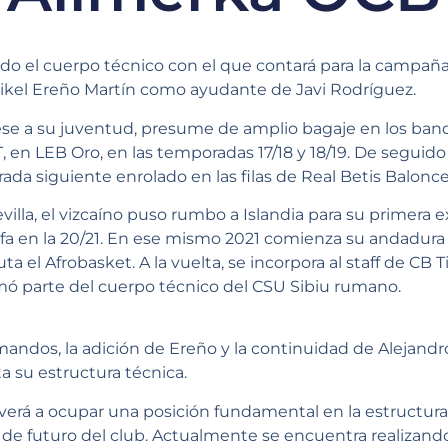
ido el cuerpo técnico con el que contará para la campañ
Mikel Ereño Martín como ayudante de Javi Rodríguez.
pese a su juventud, presume de amplio bagaje en los ban
, en LEB Oro, en las temporadas 17/18 y 18/19. De seguido 
ada siguiente enrolado en las filas de Real Betis Balonce
illa, el vizcaíno puso rumbo a Islandia para su primera e
rfa en la 20/21. En ese mismo 2021 comienza su andadura 
 el Afrobasket. A la vuelta, se incorpora al staff de CB T
rmó parte del cuerpo técnico del CSU Sibiu rumano.
 mandos, la adición de Ereño y la continuidad de Alejan
 su estructura técnica.
lverá a ocupar una posición fundamental en la estructu
e futuro del club. Actualmente se encuentra realizand