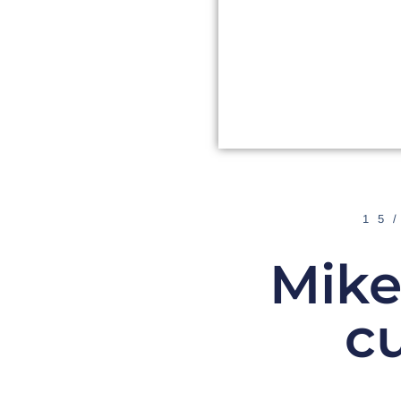
15
Mike
c