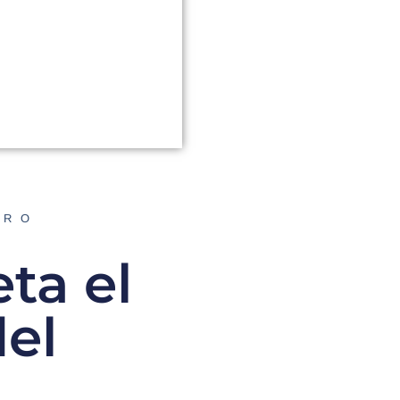
ORO
ta el
el